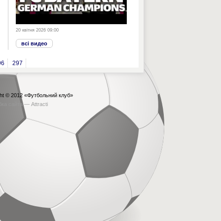
20 квітня 2026 09:00
всі видео
96
297
ht © 2012
«Футбольний клуб»
бка сайта —
Attracti