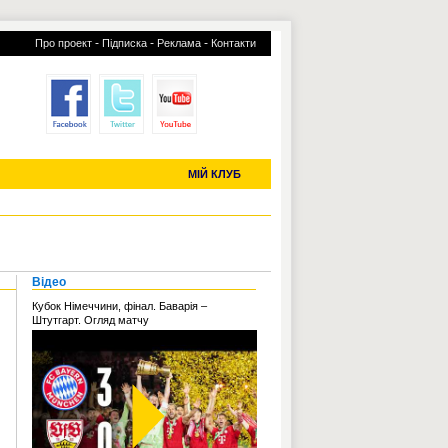
-
-
-
Про проект
Підписка
Реклама
Контакти
отий КЛУБ
УСІ ТРАНСФЕРИ
С-2019 (U-20)
ЧС-2022
МІЙ КЛУБ
Відео
Кубок Німеччини, фінал. Баварія –
Штутгарт. Огляд матчу