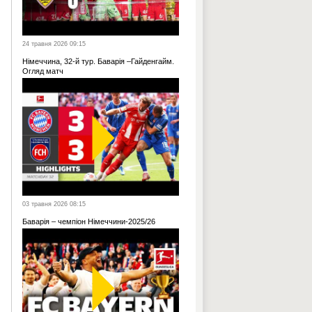
24 травня 2026 09:15
Німеччина, 32-й тур. Баварія –Гайденгайм.
Огляд матч
03 травня 2026 08:15
Баварія – чемпіон Німеччини-2025/26