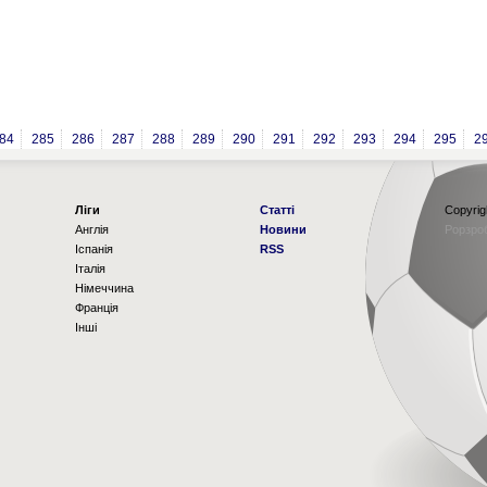
84
285
286
287
288
289
290
291
292
293
294
295
2
Ліги
Статті
Copyrig
Англія
Новини
Рорзро
Іспанія
RSS
Італія
Німеччина
Франція
Інші