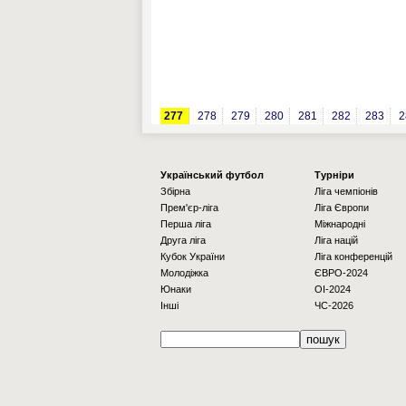
277
278
279
280
281
282
283
2
Українcький футбол
Турніри
Збірна
Ліга чемпіонів
Прем'єр-ліга
Ліга Європи
Перша ліга
Міжнародні
Друга ліга
Ліга націй
Кубок України
Ліга конференцій
Молодіжка
ЄВРО-2024
Юнаки
OI-2024
Інші
ЧС-2026