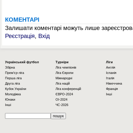
КОМЕНТАРІ
Залишати коментарі можуть лише зареєстрова
Реєстрація
,
Вхід
Українcький футбол
Турніри
Ліги
Збірна
Ліга чемпіонів
Англія
Прем'єр-ліга
Ліга Європи
Іспанія
Перша ліга
Міжнародні
Італія
Друга ліга
Ліга націй
Німеччина
Кубок України
Ліга конференцій
Франція
Молодіжка
ЄВРО-2024
Інші
Юнаки
OI-2024
Інші
ЧС-2026