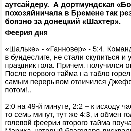
аутсайдеру. А дортмундская «Б
похозяйничала в Бремене так рез
боязно за донецкий «Шахтер».
Феерия дня
«Шальке» - «Ганновер» - 5:4. Коман
в бундеслиге, не стали скупиться и
праздник гола. Причем, получился 
После первого тайма на табло горел
самым перерывом отличился Джефф
потом!..
2:0 на 49-й минуте, 2:2 – к исходу ча
то семь минут, тут же 4:3, и обмен г
голевой феерии второго тайма поуч
Марика, который благодаря дисква