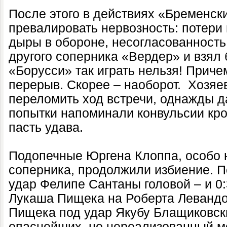
После этого в действиях «Бременск
превалировать нервозность: потери
дыры в обороне, несогласованность.
другого соперника «Вердер» и взял 
«Борусси» так играть нельзя! Приче
перерыв. Скорее – наоборот. Хозяе
переломить ход встречи, однажды да
попытки напоминали конвульсии кро
пасть удава.
Подопечные Юргена Клоппа, особо 
соперника, продолжили избиение. П
удар Фелипе Сантаны головой – и 0:
Лукаша Пищека на Роберта Левандовс
Пищека под удар Якубу Блащиковски
опаснейших, но нереализованный м