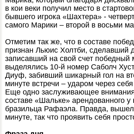
в кои веки получил место в стартово
бывшего игрока «Шахтера» - четвер
самого Марики – второй в восьми мат
Отметим так же, что в составе поб
признан Льюис Холтби, сделавший д
записавший на свой счет победный м
выделялись 10-й номер Саболч Хус
Диуф, забивший шикарный гол на в
минуте встречи – ударом через себ
Еще одно заслуживающее внимания
составе «Шальке» арендованного у 
бразильца Рафаэла. Правда, вышел 
минуте, так что проявить себя прост
Фраза дня