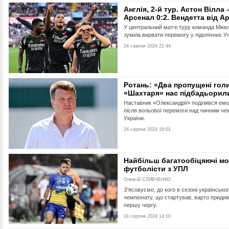
Англія, 2-й тур. Астон Вілла 
Арсенал 0:2. Вендетта від А
У центральний матчі туру команда Міке
зуміла вирвати перемогу у підопічних Ун
24 серпня 2024 21:44
Ротань: «Два пропущені голи
«Шахтаря» нас підбадьорил
Наставник «Олександрії» поділився ем
після вольової перемоги над чинним че
України.
24 серпня 2024 16:01
Найбільш багатообіцяючі мо
футболісти з УПЛ
Олексій СЛИВЧЕНКО
З'ясовуємо, до кого в сезоні українсько
чемпіонату, що стартував, варто приди
першу чергу.
24 серпня 2024 14:10