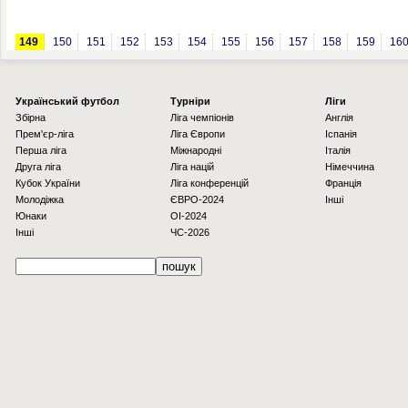
149
150
151
152
153
154
155
156
157
158
159
16
Українcький футбол
Турніри
Ліги
Збірна
Ліга чемпіонів
Англія
Прем'єр-ліга
Ліга Європи
Іспанія
Перша ліга
Міжнародні
Італія
Друга ліга
Ліга націй
Німеччина
Кубок України
Ліга конференцій
Франція
Молодіжка
ЄВРО-2024
Інші
Юнаки
OI-2024
Інші
ЧС-2026