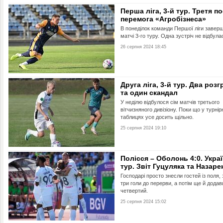
Перша ліга, 3-й тур. Третя п
перемога «Агробізнеса»
В понеділок команди Першої ліги завер
матчі 3-го туру. Одна зустріч не відбула
26 серпня 2024 18:45
Друга ліга, 3-й тур. Два роз
та один скандал
У неділю відбулося сім матчів третього
вітчизняного дивізіону. Поки що у турнір
таблицях усе досить щільно.
25 серпня 2024 19:10
Полісся – Оболонь 4:0. Украї
тур. Звіт Гуцуляка та Назаре
Господарі просто знесли гостей із поля,
три голи до перерви, а потім ще й дода
четвертий.
25 серпня 2024 15:02