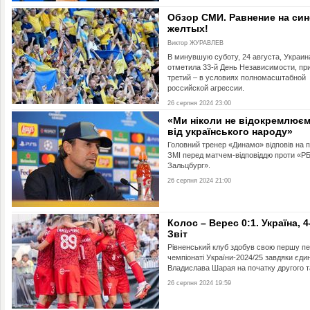
Обзор СМИ. Равнение на син
желтых!
Виктор ЖУРАВЛЕВ
В минувшую суботу, 24 августа, Украин
отметила 33-й День Независимости, пр
третий – в условиях полномасштабной
российской агрессии.
26 серпня 2024 23:00
«Ми ніколи не відокремлюєм
від українського народу»
Головний тренер «Динамо» відповів на 
ЗМІ перед матчем-відповіддю проти «Р
Зальцбург».
26 серпня 2024 21:00
Колос – Верес 0:1. Україна, 4
Звіт
Рівненський клуб здобув свою першу п
чемпіонаті України-2024/25 завдяки єди
Владислава Шарая на початку другого т
26 серпня 2024 19:59