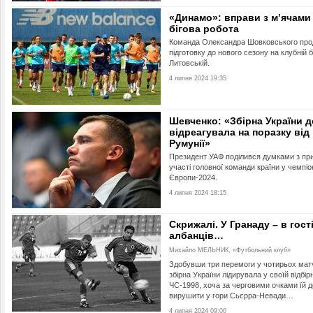
«Динамо»: вправи з м’ячами
бігова робота
Команда Олександра Шовковського пр
підготовку до нового сезону на клубній ба
Литовській.
4 липня 2024 19:35
Шевченко: «Збірна України 
відреагувала на поразку від
Румунії»
Президент УАФ поділився думками з пр
участі головної команди країни у чемпіо
Європи-2024.
4 липня 2024 18:15
Скрижалі. У Гранаду – в гост
албанців…
Михайло МЕЛЬНИК, «Футбольний клуб»
Здобувши три перемоги у чотирьох мат
збірна України лідирувала у своїй відбірн
ЧС-1998, хоча за черговими очками їй 
вирушити у гори Сьєрра-Невади…
4 липня 2024 09:00