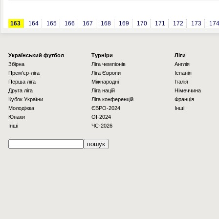
163
164
165
166
167
168
169
170
171
172
173
17
Українcький футбол
Турніри
Ліги
Збірна
Ліга чемпіонів
Англія
Прем'єр-ліга
Ліга Європи
Іспанія
Перша ліга
Міжнародні
Італія
Друга ліга
Ліга націй
Німеччина
Кубок України
Ліга конференцій
Франція
Молодіжка
ЄВРО-2024
Інші
Юнаки
OI-2024
Інші
ЧС-2026