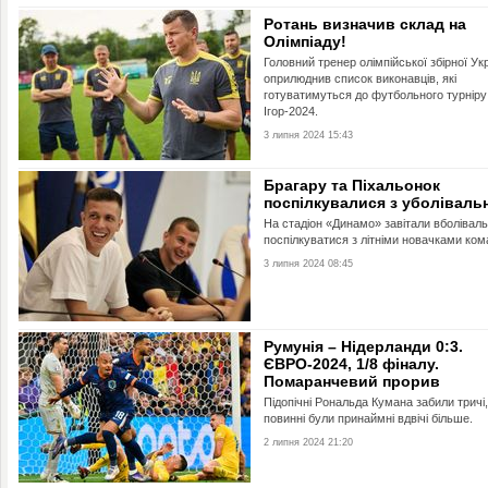
Ротань визначив склад на
Олімпіаду!
Головний тренер олімпійської збірної Ук
оприлюднив список виконавців, які
готуватимуться до футбольного турніру
Ігор-2024.
3 липня 2024 15:43
Брагару та Піхальонок
поспілкувалися з уболіваль
На стадіон «Динамо» завітали вболіваль
поспілкуватися з літніми новачками ком
3 липня 2024 08:45
Румунія – Нідерланди 0:3.
ЄВРО-2024, 1/8 фіналу.
Помаранчевий прорив
Підопічні Рональда Кумана забили тричі,
повинні були принаймні вдвічі більше.
2 липня 2024 21:20