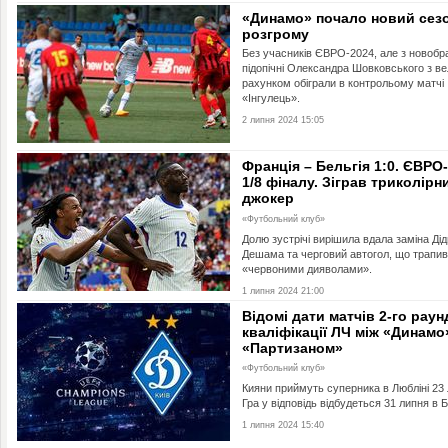
«Динамо» почало новий сезо
розгрому
Без учасників ЄВРО-2024, але з новоб
підопічні Олександра Шовковського з в
рахунком обіграли в контрольому матчі
«Інгулець».
2 липня 2024 15:05
Франція – Бельгія 1:0. ЄВРО-
1/8 фіналу. Зіграв триколірн
джокер
«Футбольний клуб»
Долю зустрічі вирішила вдала заміна Ді
Дешама та черговий автогол, що трапив
«червоними дияволами».
1 липня 2024 21:00
Відомі дати матчів 2-го раун
кваліфікації ЛЧ між «Динамо
«Партизаном»
«Футбольний клуб»
Кияни приймуть суперника в Любліні 23 
Гра у відповідь відбудеться 31 липня в Б
1 липня 2024 15:40