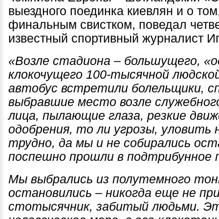
выездного поединка киевлян и о том
финальным свистком, поведал четве
известный спортивный журналист Иг
«
Возле стадиона – большущего, «
клокочущего 100-тысячной людской
автобус встретили болельщики, сп
выбравшие место возле служебног
лица, пылающие глаза, резкие движ
одобрения, то ли угрозы, уловить
трудно, да мы и не собирались ост
поспешно прошли в подтрибунное 
Мы выбрались из полутемного тон
остановились – никогда еще не пр
стотысячник, забитый людьми. Э