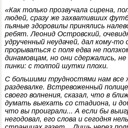
«
Как только прозвучала сирена, по
людей, сразу же захвативших фут
пьяные здоровилы принялись налев
ребят. Леонид Островский, очевид
удрученный неудачей, дал кому-то с
прорываться с поля едва не ползко
динамовцам, но они сдержались, не
пинки: с толпой шутки плохи.
С большими трудностями нам все ж
раздевалке. Встревоженный полицей
своего волнения, сказал, что в бли
думать выехать со стадиона, и до
что вы проиграли... А если бы выиг
негодовал, его слова и сегодня нел
страницах газет... Лишь через по