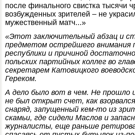
после финального свистка тысячи 
возбужденных зрителей – не украси
мужественный матч...»
«
Этот заключительный абзац и ст
предметом острейшего внимания 
республики и причиной достаточн
польских партийных коллег во гла
секретарем Катовицкого воеводск
Гереком.
А дело было вот в чем. Не прошло
не был открыт счет, как взорвал
снаряд, запущенный кем-то из зрит
скамьи, где сидели Маслов и запас
журналисты, еще раньше ретирова
спасаясь от пустых бутылок из-по