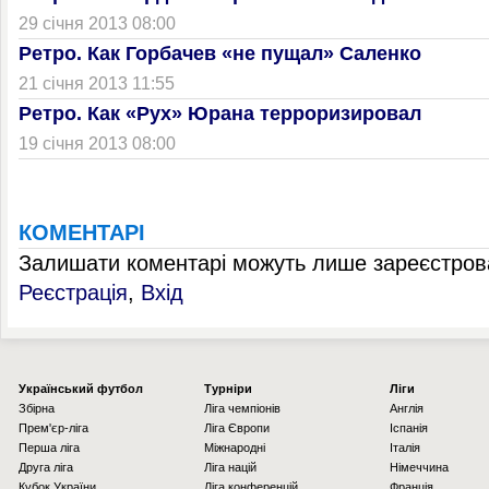
29 січня 2013 08:00
Ретро. Как Горбачев «не пущал» Саленко
21 січня 2013 11:55
Ретро. Как «Рух» Юрана терроризировал
19 січня 2013 08:00
КОМЕНТАРІ
Залишати коментарі можуть лише зареєстрова
Реєстрація
,
Вхід
Українcький футбол
Турніри
Ліги
Збірна
Ліга чемпіонів
Англія
Прем'єр-ліга
Ліга Європи
Іспанія
Перша ліга
Міжнародні
Італія
Друга ліга
Ліга націй
Німеччина
Кубок України
Ліга конференцій
Франція