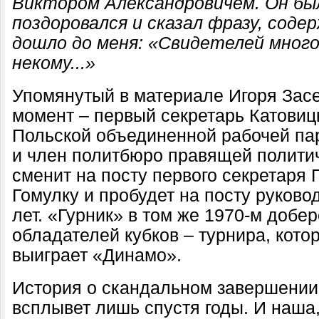
Виктором Александровичем. Он бы
поздоровался и сказал фразу, соде
дошло до меня: «Свидетелей много
некому...»
Упомянутый в материале Игоря Засе
момент – первый секретарь Катовицк
Польской объединенной рабочей па
и член политбюро правящей политич
сменит на посту первого секретар
Гомулку и пробудет на посту руков
лет. «Гурник» в том же 1970-м добе
обладателей кубков – турнира, кото
выиграет «Динамо».
История о скандальном завершении
всплывет лишь спустя годы. И наша,