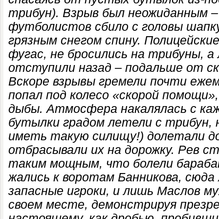
трибун). Взрыв был неожиданным – 
футболистов сбило с головы шапку
грязным снегом спину. Полицейские
фугас, не бросились на трибуны, 
отступили назад – подальше от ск
Вскоре взрывы гремели почти еже
попал под колесо «скорой помощи»,
дыбы. Атмосфера накалялась с ка
бутылки градом летели с трибун, 
иметь такую силищу!) долетали д
отбрасывали их на дорожку. Рев с
таким мощным, что болели бараба
жались к воротам Банникова, сюда
запасные игроки, и лишь Маслов м
своем месте, демонстрируя презрен
настоящему, как дробью, пробивши