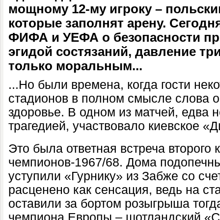
мощному 12-му игроку – польск
которые заполнят арену. Сегодня
ФИФА и УЕФА о безопасности п
эгидой состязаний, давление тр
только моральным...
...Но были времена, когда гости нек
стадионов в полном смысле слова о
здоровье. В одном из матчей, едва
трагедией, участвовало киевское «
Это была ответная встреча второго 
чемпионов-1967/68. Дома подопечн
уступили «Гурнику» из Забже со сче
расценено как сенсация, ведь на с
оставили за бортом розыгрыша тогд
чемпиона Европы – шотландский «С