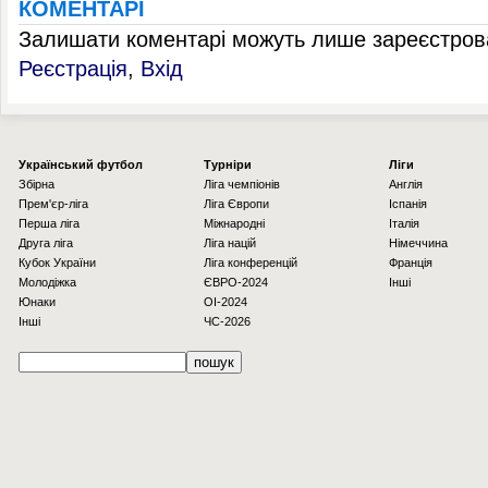
КОМЕНТАРІ
Залишати коментарі можуть лише зареєстрова
Реєстрація
,
Вхід
Українcький футбол
Турніри
Ліги
Збірна
Ліга чемпіонів
Англія
Прем'єр-ліга
Ліга Європи
Іспанія
Перша ліга
Міжнародні
Італія
Друга ліга
Ліга націй
Німеччина
Кубок України
Ліга конференцій
Франція
Молодіжка
ЄВРО-2024
Інші
Юнаки
OI-2024
Інші
ЧС-2026