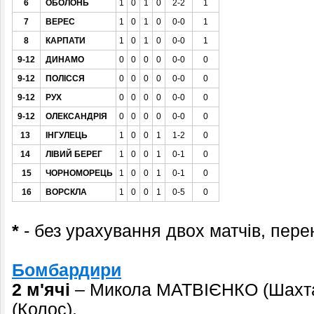
6
ОБОЛОНЬ
1
0
1
0
2-2
1
7
ВЕРЕС
1
0
1
0
0-0
1
8
КАРПАТИ
1
0
1
0
0-0
1
9-12
ДИНАМО
0
0
0
0
0-0
0
9-12
ПОЛІССЯ
0
0
0
0
0-0
0
9-12
РУХ
0
0
0
0
0-0
0
9-12
ОЛЕКСАНДРІЯ
0
0
0
0
0-0
0
13
ІНГУЛЕЦЬ
1
0
0
1
1-2
0
14
ЛІВИЙ БЕРЕГ
1
0
0
1
0-1
0
15
ЧОРНОМОРЕЦЬ
1
0
0
1
0-1
0
16
ВОРСКЛА
1
0
0
1
0-5
0
*
- без урахування двох матчів, пер
Бомбардири
2 м'ячі
– Микола МАТВІЄНКО (Шахт
(Колос)
.