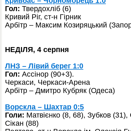
Кривбас – Чорноморець 1:0
Гол:
Твердохліб (6)
Кривий Ріг, ст-н Гірник
Арбітр – Максим Козиряцький (Запо
НЕДІЛЯ, 4 серпня
ЛНЗ – Лівий берег 1:0
Гол:
Ассінор (90+3).
Черкаси, Черкаси-Арена
Арбітр – Дмитро Кубряк (Одеса)
Ворскла – Шахтар 0:5
Голи:
Матвієнко (8, 68), Зубков (31),
Сікан (88)