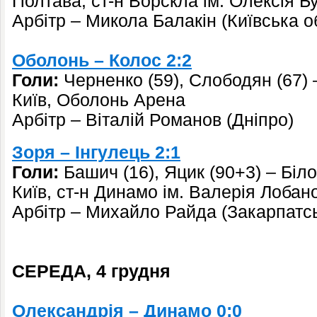
Полтава, ст-н Ворскла ім. Олексія Б
Арбітр – Микола Балакін (Київська о
Оболонь – Колос 2:2
Голи:
Черненко (59), Слободян (67) –
Київ, Оболонь Арена
Арбітр – Віталій Романов (Дніпро)
Зоря – Інгулець 2:1
Голи:
Башич (16), Яцик (90+3) – Біл
Київ, ст-н Динамо ім. Валерія Лобан
Арбітр – Михайло Райда (Закарпатсь
СЕРЕДА, 4 грудня
Олександрія – Динамо 0:0