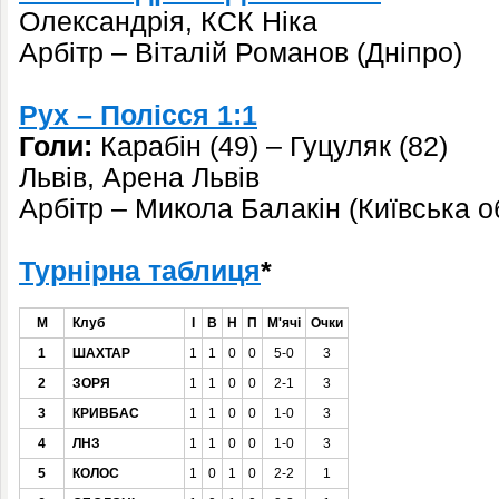
Олександрія, КСК Ніка
Арбітр – Віталій Романов (Дніпро)
Рух – Полісся 1:1
Голи:
Карабін (49) – Гуцуляк (82)
Львів, Арена Львів
Арбітр – Микола Балакін (Київська о
Турнірна таблиця
*
М
Клуб
І
В
Н
П
М'ячі
Очки
1
ШАХТАР
1
1
0
0
5-0
3
2
ЗОРЯ
1
1
0
0
2-1
3
3
КРИВБАС
1
1
0
0
1-0
3
4
ЛНЗ
1
1
0
0
1-0
3
5
КОЛОС
1
0
1
0
2-2
1