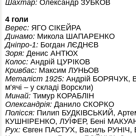
Шахтар:
Олександр ЗУБКОВ
4 голи
Верес:
ЯГО СІКЕЙРА
Динамо:
Микола ШАПАРЕНКО
Дніпро-1:
Богдан ЛЄДНЄВ
Зоря:
Денис АНТЮХ
Колос:
Андрій ЦУРІКОВ
Кривбас:
Максим ЛУНЬОВ
Металіст 1925:
Андрій БОРЯЧУК, 
м'ячі – у складі Ворскли)
Минай:
Тимур КОРАБЛІН
Олександрія:
Данило СКОРКО
Полісся:
Пилип БУДКІВСЬКИЙ, Артем
КУШНІРЕНКО, ЛУЇФЕР, Бені МАКУА
Рух:
Євген ПАСТУХ,
Василь РУНІЧ,