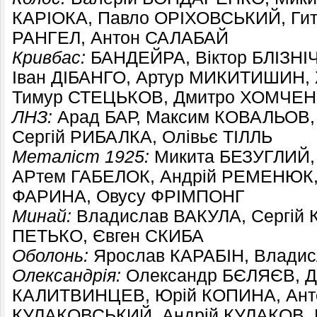
КАРІОКА, Павло ОРІХОВСЬКИЙ, Ги
РАНГЕЛ, Антон САЛАБАЙ
Кривбас:
БАНДЕЙРА, Віктор БЛІЗНІ
Іван ДІБАНГО, Артур МИКИТИШИН, 
Тимур СТЕЦЬКОВ, Дмитро ХОМЧЕ
ЛНЗ:
Арад БАР, Максим КОВАЛЬОВ,
Сергій РИБАЛКА, Олівьє ТІЛЛЬ
Металіст 1925:
Микита БЕЗУГЛИЙ,
АРтем ГАБЕЛОК, Андрій РЕМЕНЮК, 
ФАРИНА, Овусу ФРІМПОНГ
Минай:
Владислав ВАКУЛА, Сергій 
ПЕТЬКО, Євген СКИБА
Оболонь:
Ярослав КАРАБІН, Влади
Олександрія:
Олександр БЄЛЯЄВ, Д
КАЛИТВИНЦЕВ, Юрій КОПИНА, Ант
КУЛАКОВСЬКИЙ, Андрій КУЛАКОВ, 