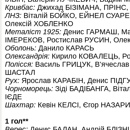
Кривбас:
Джихад БІЗІМАНА, ПРІНС
ЛНЗ:
Віталій БОЙКО, ЕЙНЕЛ СУАРЕШ
Олексій ХОБЛЕНКО
Металіст 1925:
Денис ГАРМАШ, М
ІМЕРЕКОВ, Ростислав РУСИН, Оле
Оболонь:
Данило КАРАСЬ
Олександрія:
Кирило КОВАЛЕЦЬ, Ро
Полісся:
Василь ГРИЦУК, В'ячесла
ШАСТАЛ
Рух:
Ярослав КАРАБІН, Денис ПІД
Чорноморець:
Зіді БАДІБАНГА, Віт
ІЄДЕ
Шахтар:
Кевін КЕЛСІ, Єгор НАЗАР
1 гол**
Верес:
Денис БАЛАН, Андрій БЛІЗН