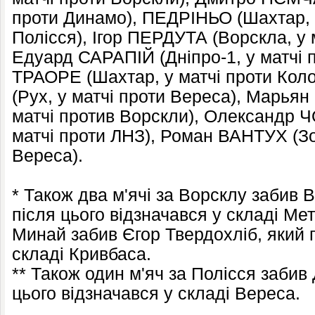
проти Динамо), ПЕДРІНЬО (Шахтар, 
Полісся), Ігор ПЕРДУТА (Ворскла, у 
Едуард САРАПІЙ (Дніпро-1, у матчі п
ТРАОРЕ (Шахтар, у матчі проти Кол
(Рух, у матчі проти Вереса), Марьян
матчі против Ворскли), Олександр
матчі проти ЛНЗ), Роман ВАНТУХ (Зо
Вереса).
* Також два м'ячі за Ворсклу забив
після цього відзначався у складі Мет
Минай забив Єгор Твердохліб, який п
складі Кривбаса.
** Також один м'яч за Полісся забив
цього відзначався у складі Вереса.