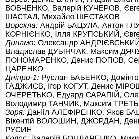
ВОВЧЕНКО, Валерій КУЧЕРОВ, Євг
ШАСТАЛ, Михайло ШЕСТАКОВ
Ворскла:
Андрій БАЦУЛА, Антон ГЛ
КОРНІЄНКО, Ілля КРУПСЬКИЙ, Єв
Динамо:
Олександр АНДРІЄВСЬКИЙ,
Владислав ДУБІНЧАК, Максим ДЯЧУ
ПОНОМАРЕНКО, Денис ПОПОВ, Сер
ЦАРЕНКО
Дніпро-1:
Руслан БАБЕНКО, Домінго
ГАДЖИЄВ, Ігор КОГУТ, Денис МІРО
ОЧЕРЕТЬКО, Едуард САРАПІЙ, Оле
Володимир ТАНЧИК, Максим ТРЕТ
Зоря:
Данііл АЛЕФІРЕНКО, Яков БА
Вікентій ВОЛОШИН, ДЖОРДАН, Ден
РУСИН
Колос:
Валерій БОНДАРЕНКО, Микит