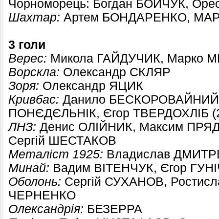
Чорноморець: Богдан БОЙЧУК, Оре
Шахтар:
Артем БОНДАРЕНКО, МАРЛ
3 голи
Верес:
Микола ГАЙДУЧИК, Марко 
Ворскла:
Олександр СКЛЯР
Зоря:
Олександр ЯЦИК
Кривбас:
Данило БЕСКОРОВАЙНИЙ, 
ПОНЄДЄЛЬНІК, Єгор ТВЕРДОХЛІБ (2 м
ЛНЗ:
Денис ОЛІЙНИК, Максим ПРЯДУ
Сергій ШЕСТАКОВ
Металіст 1925:
Владислав ДМИТР
Минай:
Вадим ВІТЕНЧУК,
Єгор ГУН
Оболонь:
Сергій СУХАНОВ, Ростисл
ЧЕРНЕНКО
Олександрія:
БЕЗЕРРА