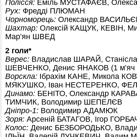
Полісся:
Еміль МУСТАФАЄВ, Олекс
Рух:
Фредді ПЛЮМАН
Чорноморець:
Олександр ВАСИЛЬЄВ
Шахтар:
Олексій КАЩУК, КЕВІН, М
Мар'ян ШВЕД
2 голи*
Верес:
Владислав ШАРАЙ, Станісла
ШЕВЧЕНКО, Денис ЯНАКОВ (1 м'яч – 
Ворскла:
Ібрахім КАНЕ, Микола КОВ
МЯКУШКО, Іван НЕСТЕРЕНКО, ФЕЛ
Динамо:
БЕНІТО, Олександр КАРАВ
ТИМЧИК, Володимир ШЕПЕЛЄВ
Дніпро-1:
Володимир АДАМЮК
Зоря:
Арсеній БАТАГОВ, Ігор ГОРБ
Колос:
Денис БЕЗБОРОДЬКО, Влади
ІЛЬЇН, Валерій ЛУЧКЕВИЧ, Вадим 