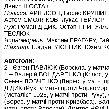
Денис ШОСТАК
Полісся:
АРІЕЛСОН, Борис КРУШИН
Артем СМОЛЯКОВ, Лукас ТЕЙЛОР
Рух:
Роман ДІДИК, Остап ПРИТУЛА, 
ТЕСЛЮК
Чорноморець:
Максим БРАГАРУ, Га
Шахтар:
Богдан В'ЮННИК, Юхим 
Автоголи:
2 - Євген ПАВЛЮК (Ворскла, у матча
1 – Валерій БОНДАРЕНКО (Колос, у 
Семен ВОВЧЕНКО (Верес, у матчі пр
ДІДИК (Рух, у матчі проти Чорном
(Металіст 1925, у матчі проти Рух
(Верес, у матчі проти Кривбаса), В
матчі проти Ворскли), Дмитро НЄМЧ