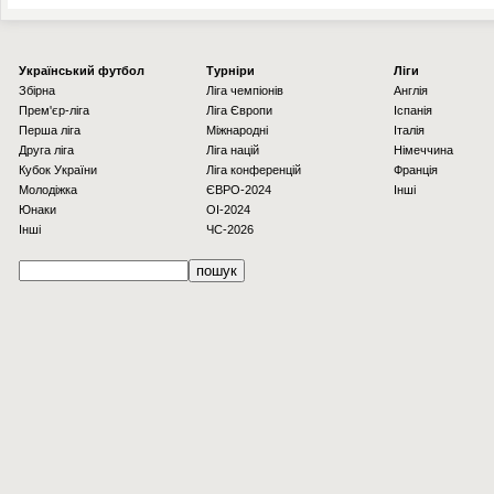
Українcький футбол
Турніри
Ліги
Збірна
Ліга чемпіонів
Англія
Прем'єр-ліга
Ліга Європи
Іспанія
Перша ліга
Міжнародні
Італія
Друга ліга
Ліга націй
Німеччина
Кубок України
Ліга конференцій
Франція
Молодіжка
ЄВРО-2024
Інші
Юнаки
OI-2024
Інші
ЧС-2026