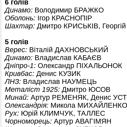
6 голів
Динамо:
Володимир БРАЖКО
Оболонь:
Ігор КРАСНОПІР
Шахтар:
Дмитро КРИСЬКІВ, Георгі
5 голів
Верес:
Віталій ДАХНОВСЬКИЙ
Динамо:
Владислав КАБАЄВ
Дніпро-1:
Олександр ПІХАЛЬОНОК
Кривбас:
Денис КУЗИК
ЛНЗ:
Владислав НАУМЕЦЬ
Металіст 1925:
Дмитро ЮСОВ
Минай:
Артур РЕМЕНЯК,
Денис УС
Олександрія:
Микола МИХАЙЛЕНКО
Рух:
Юрій КЛИМЧУК, ТАЛЛЕС
Чорноморець:
Артур АВАГІМЯН