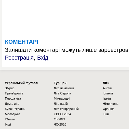
КОМЕНТАРІ
Залишати коментарі можуть лише зареєстрова
Реєстрація
,
Вхід
Українcький футбол
Турніри
Ліги
Збірна
Ліга чемпіонів
Англія
Прем'єр-ліга
Ліга Європи
Іспанія
Перша ліга
Міжнародні
Італія
Друга ліга
Ліга націй
Німеччина
Кубок України
Ліга конференцій
Франція
Молодіжка
ЄВРО-2024
Інші
Юнаки
OI-2024
Інші
ЧС-2026