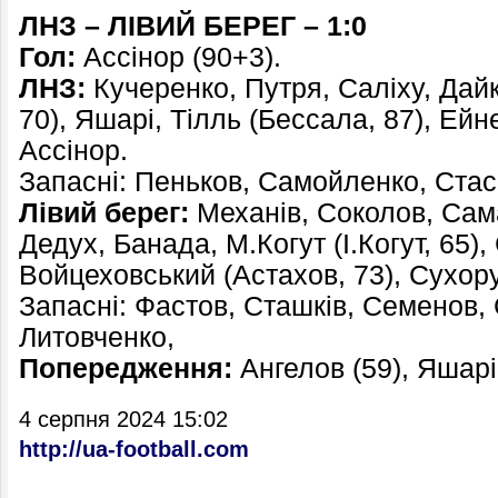
ЛНЗ – ЛІВИЙ БЕРЕГ – 1:0
Гол:
Ассінор (90+3).
ЛНЗ:
Кучеренко, Путря, Саліху, Дайк
70), Яшарі, Тілль (Бессала, 87), Ейн
Ассінор.
Запасні: Пеньков, Самойленко, Стас
Лівий берег:
Механів, Соколов, Сам
Дедух, Банада, М.Когут (І.Когут, 65),
Войцеховський (Астахов, 73), Сухору
Запасні: Фастов, Сташків, Семенов, 
Литовченко,
Попередження:
Ангелов (59), Яшарі 
4 серпня 2024 15:02
http://ua-football.com