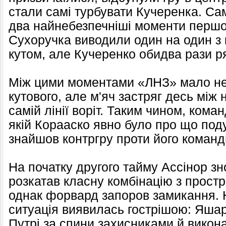
стали самі турбувати Кучеренка. Са
два найнебезпечніші моменти першо
Сухоручка виводили один на один з к
кутом, але Кучеренко обидва рази р
Між цими моментами «ЛНЗ» мало не 
кутового, але м'яч застряг десь між н
самій лінії воріт. Таким чином, кома
якій Корааско явно було про що под
знайшов контргру проти його команд
На початку другого тайму Ассінор зн
розкатав класну комбінацію з простр
однак форвард запоров замикання. 
ситуація виявилась гострішою: Яшар
Путрі за спини захисниками й викон