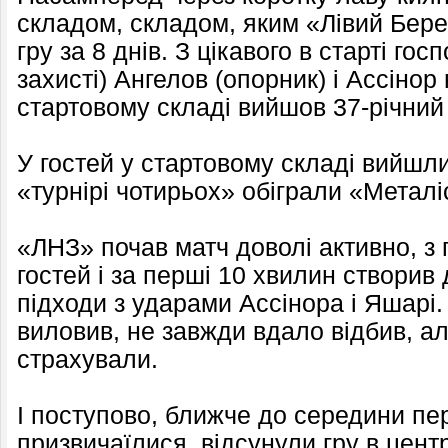
складом, складом, яким «Лівий Бере
гру за 8 днів. З цікавого в старті го
захисті) Ангелов (опорник) і Ассінор 
стартовому складі вийшов 37-річний
У гостей у стартовому складі вийшли в
«турнірі чотирьох» обіграли «Металі
«ЛНЗ» почав матч доволі активно, з
гостей і за перші 10 хвилин створи
підходи з ударами Ассінора і Яшарі. 
виловив, не завжди вдало відбив, ал
страхували.
І поступово, ближче до середини пер
призвичаїлися, відсунули гру в центр