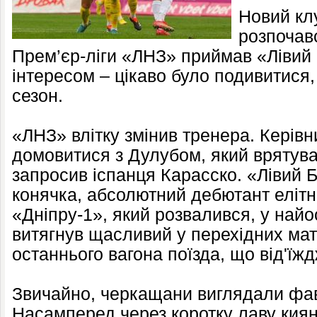
Новий клу
розпочавс
Прем’єр-ліги «ЛНЗ» приймав «Лівий 
інтересом – цікаво було подивитися,
сезон.
«ЛНЗ» влітку змінив тренера. Керівн
домовитися з Дулубом, який врятував
запросив іспанця Карасско. «Лівий Б
конячка, абсолютний дебютант елітно
«Дніпру-1», який розвалився, у най
витягнув щасливий у перехідних мат
останнього вагона поїзда, що від'їж
Звичайно, черкащани виглядали фа
Насамперед через коротку лаву киян