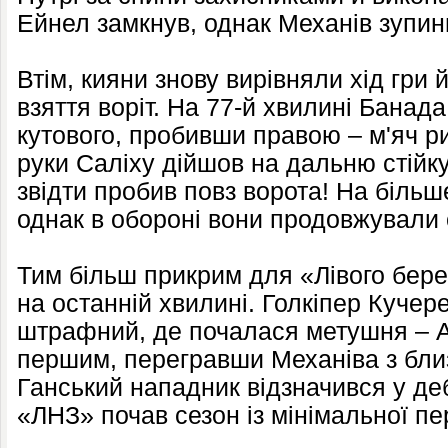
Ейнел замкнув, однак Механів зупинив
Втім, кияни знову вирівняли хід гри 
взяття воріт. На 77-й хвилині Банад
кутового, пробивши правою – м'яч р
руки Саліху дійшов на дальню стійку
звідти пробив повз ворота! На більш
однак в обороні вони продовжували
Тим більш прикрим для «Лівого бере
на останній хвилині. Голкіпер Кучер
штрафний, де почалася метушня – Ас
першим, перегравши Механіва з близь
Ганський нападник відзначився у де
«ЛНЗ» почав сезон із мінімальної пе