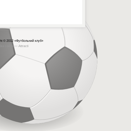
ht © 2012
«Футбольний клуб»
бка сайта —
Attracti