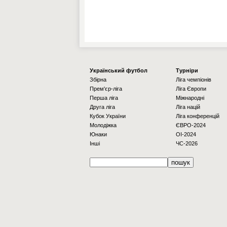
Українcький футбол
Турніри
Збірна
Ліга чемпіонів
Прем'єр-ліга
Ліга Європи
Перша ліга
Міжнародні
Друга ліга
Ліга націй
Кубок України
Ліга конференцій
Молодіжка
ЄВРО-2024
Юнаки
OI-2024
Інші
ЧС-2026