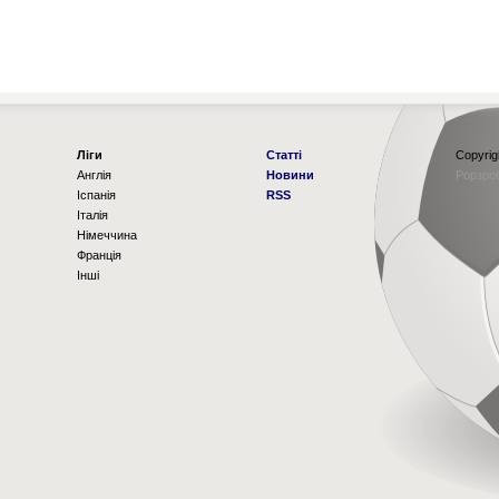
Ліги
Статті
Copyrig
Англія
Новини
Рорзро
Іспанія
RSS
Італія
Німеччина
Франція
Інші