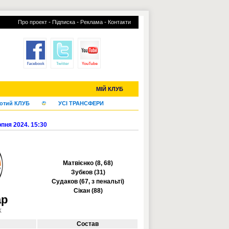
-
-
-
Про проект
Підписка
Реклама
Контакти
С-2019 (U-20)
ЧС-2022
МІЙ КЛУБ
отий КЛУБ
УСІ ТРАНСФЕРИ
рпня 2024. 15:30
Матвієнко (8, 68)
Зубков (31)
Судаков (67, з пенальті)
Сікан (88)
ар
к
Состав