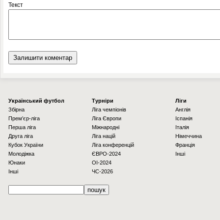
Текст
Українcький футбол
Турніри
Ліги
Збірна
Ліга чемпіонів
Англія
Прем'єр-ліга
Ліга Європи
Іспанія
Перша ліга
Міжнародні
Італія
Друга ліга
Ліга націй
Німеччина
Кубок України
Ліга конференцій
Франція
Молодіжка
ЄВРО-2024
Інші
Юнаки
OI-2024
Інші
ЧС-2026