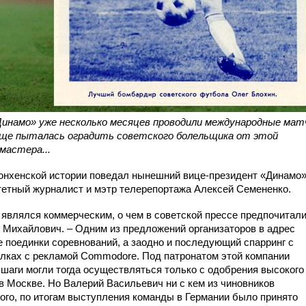
Динамо» уже несколько месяцев проводили международные мат
е еще пыталась оградить советского болельщика от этой
мастера...
мюнхенской истории поведал нынешний вице-президент «Динамо
тетный журналист и мэтр телерепортажа Алексей Семененко.
 являлся коммерческим, о чем в советской прессе предпочитал
й Михайлович. – Одним из предложений организаторов в адрес
е поединки соревнований, а заодно и последующий спарринг с
лках с рекламой Commodore. Под патронатом этой компании
е шаги могли тогда осуществляться только с одобрения высокого
в Москве. Но Валерий Васильевич ни с кем из чиновников
того, по итогам выступления команды в Германии было принято