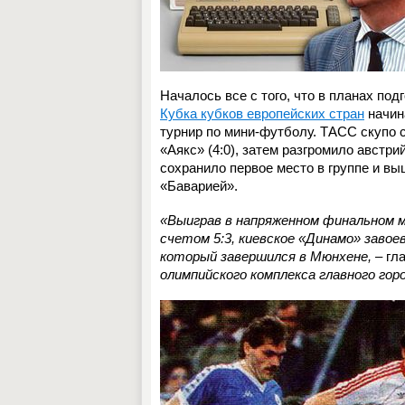
Началось все с того, что в планах по
Кубка кубков европейских стран
начин
турнир по мини-футболу. ТАСС скупо 
«Аякс» (4:0), затем разгромило австрий
сохранило первое место в группе и вы
«Баварией».
«Выиграв в напряженном финальном м
счетом 5:3, киевское «Динамо» завое
который завершился в Мюнхене,
– гла
олимпийского комплекса главного го