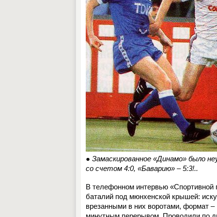
● Замаскированное «Динамо» было неу
со счетом 4:0,
«Баварию» – 5:3!..
В телефонном интервью «Спортивной 
баталий под мюнхенской крышей: искус
врезанными в них воротами, формат – п
минутным перерывом. Проводили по дв