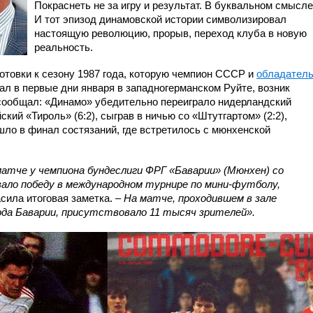
Покраснеть не за игру и результат. В буквальном смысле
И тот эпизод динамовской истории символизировал
настоящую революцию, прорыв, переход клуба в новую
реальность.
дготовки к сезону 1987 года, которую чемпион СССР и
обладател
ал в первые дни января в западногерманском Руйте, возник
сообщал: «Динамо» убедительно переиграло нидерландский
ский «Тироль» (6:2), сыграв в ничью со «Штутгартом» (2:2),
шло в финал состязаний, где встретилось с мюнхенской
атче у чемпиона бундеслиги ФРГ «Баварии» (Мюнхен) со
вало победу в международном турнире по мини-футболу,
сила итоговая заметка. –
На матче, проходившем в зале
рода Баварии, присутствовало 11 тысяч зрителей».