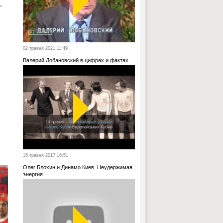
.
02 травня 2021 11:49
ь
Валерий Лобановский в цифрах и фактах
15 травня 2017 16:51
Олег Блохин и Динамо Киев. Неудержимая
энергия