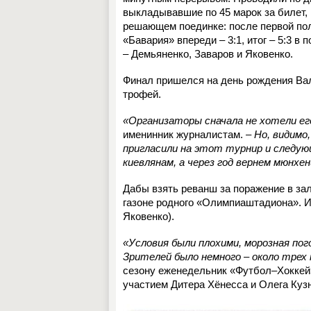
выкладывавшие по 45 марок за билет, 
решающем поединке: после первой пол
«Бавария» впереди – 3:1, итог – 5:3 в
– Демьяненко, Заваров и Яковенко.
Финал пришелся на день рождения Ва
трофей.
«Организаторы сначала не хотели ег
именинник журналистам. –
Но, видимо,
пригласили на этот турнир и следующ
киевлянам, а через год вернем мюнхен
Дабы взять реванш за поражение в зал
газоне родного «Олимпиаштадиона». И 
Яковенко).
«Условия были плохими, морозная пого
Зрителей было немного – около трех
сезону еженедельник «Футбол–Хоккей»
участием Дитера Хёнесса и Олега Куз