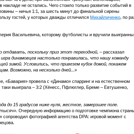
в накладе не остались. Чего стоило только развитие событий в
овины – ничья 1:1, за шесть минут до финальной сирены
 пользу гостей, у которых дважды отличился
Михайличенко
, по ра
лерия Васильевича, которому футболисты и вручили выигранны
о отдавать, поскольку приз этот переходной,
– рассказал
 игра динамовцев настолько понравилась, что нашу команду
ей зимой. Условились, что привезем кубок домой, покажем
цам. Возможно, на несколько дней...»
е, «Бавария» провела с «Динамо» спарринг и на естественном
таки выиграла – 3:2 (Хёнесс, Пфлюглер, Бреме – Евтушенко,
да до 15 градусов ниже нуля, жесткое, замерзшее поле.
 тысяч».
Очередную информацию о подготовке чемпиона страны
 сопроводил фотографией агентства DPA: игровой момент с
нецова.