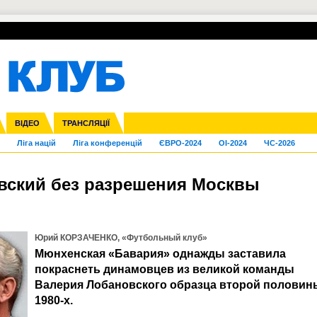
УПЛ-ПЕРЕХОДИ
СКРИЖАЛІ
ЄВРОКУБКИ
Зол
нфедерацій
га ліга
Франція
ВІДЕО
Кубок України
Інші
ЧЄ-2015 (U-21)
ТРАНСЛЯЦІЇ
Молодіжка
Копа Америка
Юнаки
ЧС-2018
Інші
ЄВРО-2020
Ч
Ліга націй
Ліга конференцій
ЄВРО-2024
OI-2024
ЧС-2026
вский без разрешения Москвы
л
Юрий КОРЗАЧЕНКО, «Футбольный клуб»
Мюнхенская «Бавария» однажды заставила
покраснеть динамовцев из великой команды
Валерия Лобановского образца второй половин
1980-х.