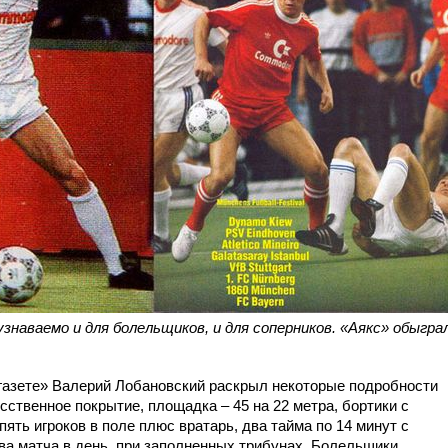
знаваемо и для болельщиков, и для соперников.
«Аякс» обыгра
газете» Валерий Лобановский раскрыл некоторые подробности
ственное покрытие, площадка – 45 на 22 метра, бортики с
ять игроков в поле плюс вратарь, два тайма по 14 минут с
а матча в день, при заполненных трибунах. Болельщики,