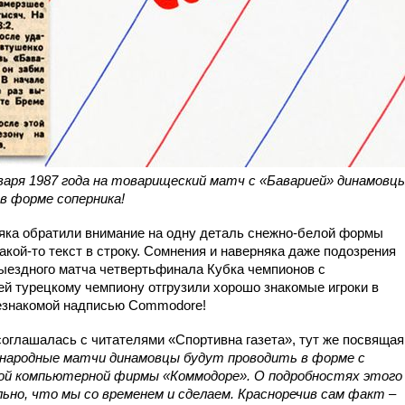
варя 1987 года на товарищеский матч с «Баварией» динамовц
 в форме соперника!
яка обратили внимание на одну деталь снежно-белой формы
акой-то текст в строку. Сомнения и наверняка даже подозрения
ыездного матча четвертьфинала Кубка чемпионов с
й турецкому чемпиону отгрузили хорошо знакомые игроки в
незнакомой надписью Commodore!
соглашалась с читателями «Спортивна газета», тут же посвящая
ародные матчи динамовцы будут проводить в форме с
кой компьютерной фирмы «Коммодоре». О подробностях этого
но, что мы со временем и сделаем. Красноречив сам факт –