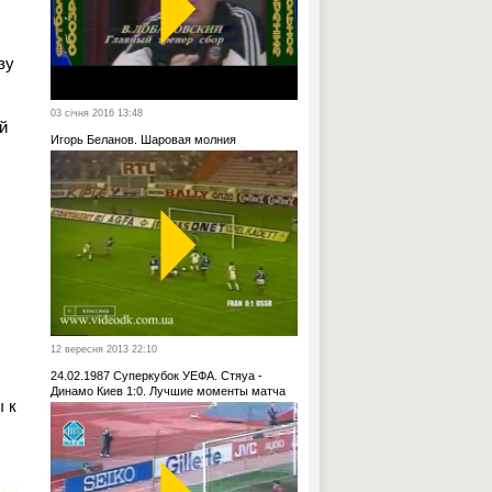
зу
03 січня 2016 13:48
й
Игорь Беланов. Шаровая молния
12 вересня 2013 22:10
24.02.1987 Суперкубок УЕФА. Стяуа -
Динамо Киев 1:0. Лучшие моменты матча
 к