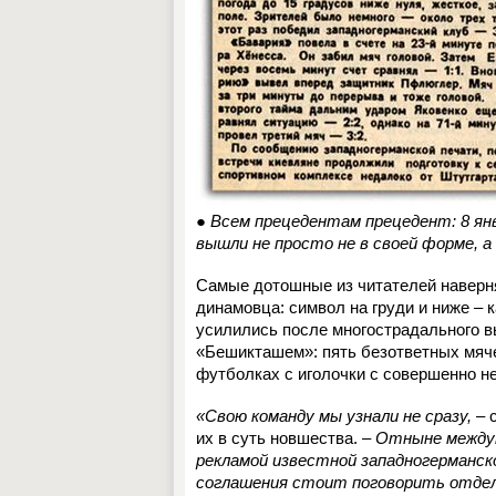
● Всем прецедентам прецедент: 8 ян
вышли не просто не в своей форме, а
Самые дотошные из читателей наверн
динамовца: символ на груди и ниже – к
усилились после многострадального в
«Бешикташем»: пять безответных мяче
футболках с иголочки с совершенно 
«Свою команду мы узнали не сразу,
– 
их в суть новшества. –
Отныне междун
рекламой известной западногерманс
соглашения стоит поговорить отдель