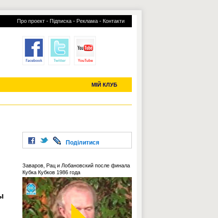
-
-
-
Про проект
Підписка
Реклама
Контакти
отий КЛУБ
УСІ ТРАНСФЕРИ
С-2019 (U-20)
ЧС-2022
МІЙ КЛУБ
Поділитися
Заваров, Рац и Лобановский после финала
Кубка Кубков 1986 года
ы