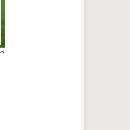
чи
»
и