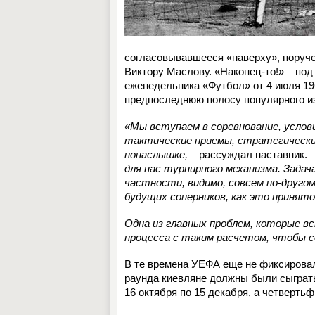
согласовывавшееся «наверху», поруч
Виктору Маслову. «Наконец-то!» – под
еженедельника «Футбол» от 4 июля 19
предпоследнюю полосу популярного и
«Мы вступаем в соревнование, услови
тактические приемы, стратегически
понаслышке, –
рассуждал наставник.
–
для нас турнирного механизма. Задач
частности, видимо, совсем по-друго
будущих соперников, как это принят
Одна из главных проблем, которые в
процесса с таким расчетом, чтобы с
В те времена УЕФА еще не фиксировал
раунда киевляне должны были сыграть 
16 октября по 15 декабря, а четверть