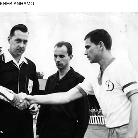
 К
N
ЕВ А
N
НАМО.