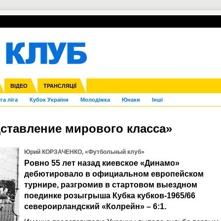
УПЛ-ПЕРЕХОДИ
СКРИЖАЛІ
ЄВРОКУБКИ
Зол
нфедерацій
Франція
ВІДЕО
Ліга націй
Інші
ЧЄ-2015 (U-21)
ТРАНСЛЯЦІЇ
Ліга конференцій
Копа Америка
ЄВРО-2024
ЧС-2018
OI-2024
ЄВРО-2020
ЧС-2026
Ч
га ліга
Кубок України
Молодіжка
Юнаки
Інші
дставление мирового класса»
Юрий КОРЗАЧЕНКО, «Футбольный клуб»
Ровно 55 лет назад киевское «Динамо»
дебютировало в официальном европейском
турнире, разгромив в стартовом выездном
поединке розыгрыша Кубка кубков-1965/66
североирландский «Колрейн» – 6:1.