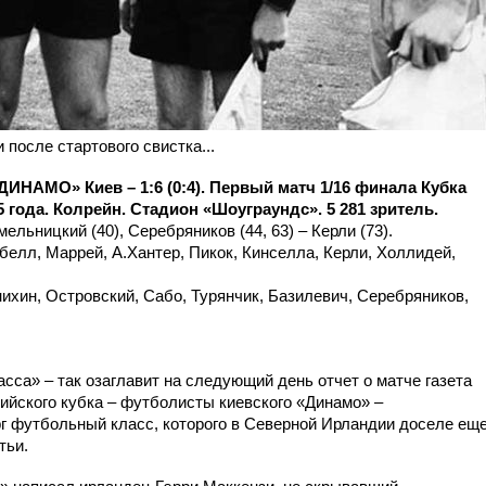
после стартового свистка...
НАМО» Киев – 1:6 (0:4). Первый матч 1/16 финала Кубка
5 года. Колрейн. Стадион «Шоуграундс». 5 281 зритель.
мельницкий (40), Серебряников (44, 63) – Керли (73).
белл, Маррей, А.Хантер, Пикок, Кинселла, Керли, Холлидей,
ихин, Островский, Сабо, Турянчик, Базилевич, Серебряников,
сса» – так озаглавит на следующий день отчет о матче газета
ийского кубка – футболисты киевского «Динамо» –
г футбольный класс, которого в Северной Ирландии доселе ещ
тьи.