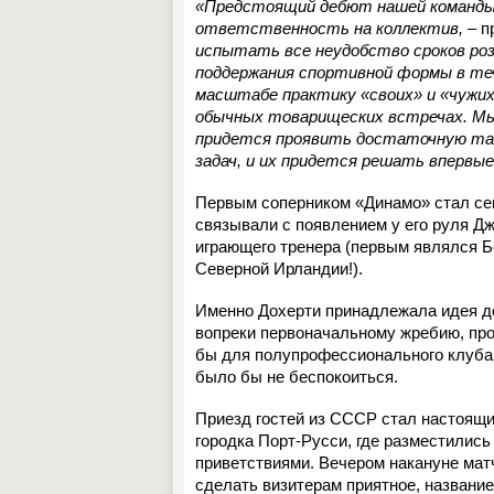
«Предстоящий дебют нашей команды 
ответственность на коллектив, –
п
испытать все неудобство сроков роз
поддержания спортивной формы в те
масштабе практику «своих» и «чужих»
обычных товарищеских встречах. Мы
придется проявить достаточную так
задач, и их придется решать впервые
Первым соперником «Динамо» стал сев
связывали с появлением у его руля Д
играющего тренера (первым являлся Бе
Северной Ирландии!).
Именно Дохерти принадлежала идея до
вопреки первоначальному жребию, про
бы для полупрофессионального клуба
было бы не беспокоиться.
Приезд гостей из СССР стал настоящи
городка Порт-Русси, где разместилис
приветствиями. Вечером накануне мат
сделать визитерам приятное, названи