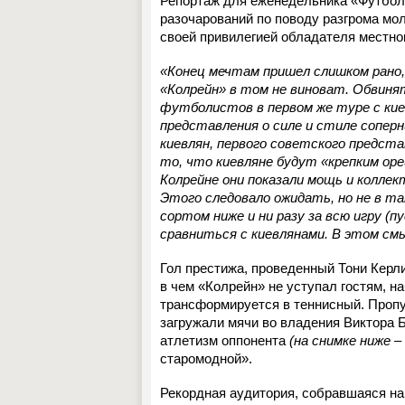
Репортаж для еженедельника «Футбол
разочарований по поводу разгрома мо
своей привилегией обладателя местног
«Конец мечтам пришел слишком рано,
«Колрейн» в том не виноват. Обвиня
футболистов в первом же туре с кие
представления о силе и стиле соперни
киевлян, первого советского предст
то, что киевляне будут «крепким ор
Колрейне они показали мощь и коллек
Этого следовало ожидать, но не в т
сортом ниже и ни разу за всю игру (
сравниться с киевлянами. В этом см
Гол престижа, проведенный Тони Керли
в чем «Колрейн» не уступал гостям, на
трансформируется в теннисный. Пропу
загружали мячи во владения Виктора 
атлетизм оппонента
(на снимке ниже –
старомодной».
Рекордная аудитория, собравшаяся на