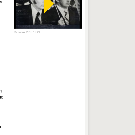
ю
05 липня 2013 16:21
л
но
я