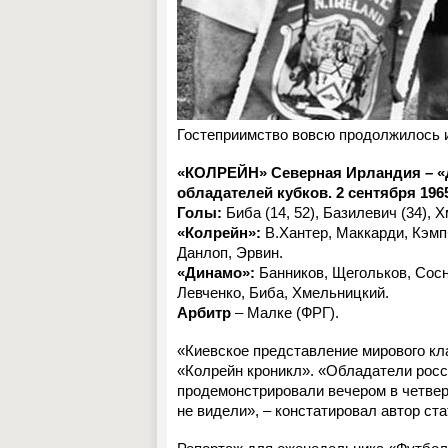
Гостеприимство вовсю продолжилось и 
«КОЛРЕЙН» Северная Ирландия – «ДИ
обладателей кубков. 2 сентября 196
Голы:
Биба (14, 52), Базилевич (34), Х
«Колрейн»:
В.Хантер, Маккарди, Кэмп
Данлоп, Эрвин.
«Динамо»:
Банников, Щегольков, Сосн
Левченко, Биба, Хмельницкий.
Арбитр
– Малке (ФРГ).
«Киевское представление мирового кла
«Колрейн кроникл». «Обладатели росс
продемонстрировали вечером в четвер
не видели», – констатировал автор ста