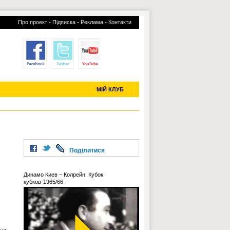
-
-
-
Про проект
Підписка
Реклама
Контакти
отий КЛУБ
УСІ ТРАНСФЕРИ
С-2019 (U-20)
ЧС-2022
МІЙ КЛУБ
Поділитися
Динамо Киев – Колрейн. Кубок
кубков-1965/66