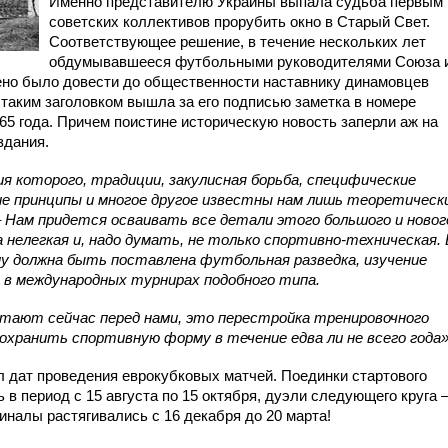
Именно представителю Украины выпала судьба первым 
советских коллективов прорубить окно в Старый Свет.
Соответствующее решение, в течение нескольких лет
обдумывавшееся футбольными руководителями Союза 
ено было довести до общественности наставнику динамовцев
 таким заголовком вышла за его подписью заметка в номере
65 года. Причем поистине историческую новость заперли аж на
здания.
я которого, традиции, закулисная борьба, специфические
е принципы и многое другое известны нам лишь теоретическ
 Нам придется осваивать все детали этого большого и новог
а нелегкая и, надо думать, не только спортивно-техническая. 
му должна быть поставлена футбольная разведка, изучение
о в международных турнирах подобного типа.
стают сейчас перед нами, это перестройка тренировочного
охранить спортивную форму в течение едва ли не всего года»
 дат проведения еврокубковых матчей. Поединки стартового
в период с 15 августа по 15 октября, дуэли следующего круга –
финалы растягивались с 16 декабря до 20 марта!