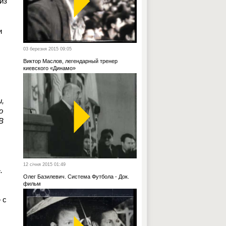
из
и
03 березня 2015 09:05
Виктор Маслов, легендарный тренер
киевского «Динамо»
и,
о
В
12 січня 2015 01:49
.
Олег Базилевич. Система Футбола - Док.
фильм
 с