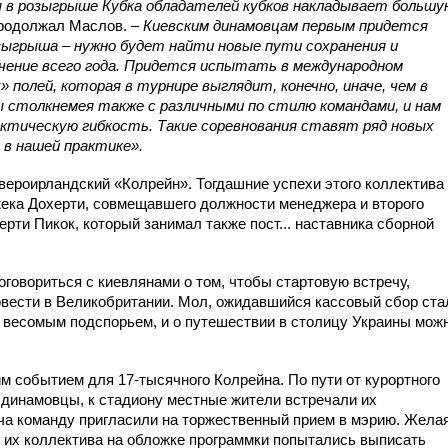
в розыгрыше Кубка обладателей кубков накладывает большу
родолжал Маслов.
– Киевским динамовцам первым придется
ыгрыша – нужно будет найти новые пути сохранения и
чение всего года. Придется испытать в международном
 полей, которая в турнире выглядит, конечно, иначе, чем в
 столкнемея также с различными по стилю командами, и нам
тическую гибкость. Такие соревнования ставят ряд новых
 в нашей практике».
ероирландский «Колрейн». Тогдашние успехи этого коллектива
жека Дохерти, совмещавшего должности менеджера и второго
рти Пикок, который занимал также пост... наставника сборной
говориться с киевлянами о том, чтобы стартовую встречу,
вести в Великобритании. Мол, ожидавшийся кассовый сбор ста
 весомым подспорьем, и о путешествии в столицу Украины мож
м событием для 17-тысячного Колрейна. По пути от курортного
ь динамовцы, к стадиону местные жители встречали их
ча команду пригласили на торжественный прием в мэрию. Жела
е их коллектива на обложке программки попытались выписать