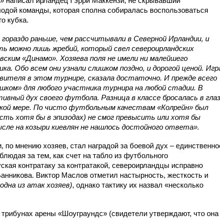
» написал ирландец Гэрри Маккензи, не скрывавший
лодой команды, которая сполна собиралась воспользоваться
о кубка.
 гораздо раньше, чем рассчитывали в Северной Ирландии, и
ть можно лишь жребий, который свел североирландских
вским «Динамо». Хозяева поля не имели ни малейшего
ка. Обо всем они узнали слишком поздно, и дорогой ценой. Игр
авителя в этом турнире, сказала достаточно. И прежде всего
ешком» для любого участника турнира на любой стадии. В
тивный дух своего футбола. Разница в классе бросалась в глаз
акой мере. По чисто футбольным качествам «Колрейн» был
пусть хотя бы в эпизодах) не смог превысить или хотя бы
ысле на козыри киевлян не нашлось достойного ответа».
, по мнению хозяев, стал наградой за боевой дух – единственно
блюдая за тем, как счет на табло из футбольного
ская контратаку за контратакой, североирландцы исправно
Банникова. Виктор Маслов отметил настырность, жесткость и
 одна из атак хозяев)
, однако тактику их назвал «несколько
 трибунах арены «Шоуграундс» (свидетели утверждают, что она