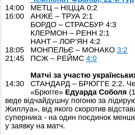
14:00 МЕТЦ – НІЦЦА 0:2
16:00 АНЖЕ – ТРУА 2:1
БОРДО – СТРАСБУР 4:3
КЛЕРМОН – РЕНН 2:1
НАНТ – ЛОР’ЯН 4:2
18:05 МОНПЕЛЬЄ – МОНАКО
3:2
21:45 ПСЖ – РЕЙМС
4:0
Матчі за участю українськи
14:30 СТАНДАРД – БРЮГГЕ 2:2. Чемп
«Брюгге»
Едуарда Соболя
(1
веде відчайдушну погоню за лідиру
Жиллуа», від якого скоротив відстав
суперника - на один поєдинок менше
у заявку на матч.