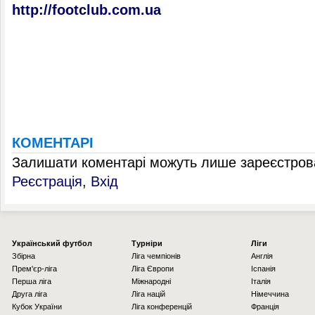
http://footclub.com.ua
КОМЕНТАРІ
Залишати коментарі можуть лише зареєстрова
Реєстрація
,
Вхід
Українcький футбол
Турніри
Ліги
Збірна
Ліга чемпіонів
Англія
Прем'єр-ліга
Ліга Європи
Іспанія
Перша ліга
Міжнародні
Італія
Друга ліга
Ліга націй
Німеччина
Кубок України
Ліга конференцій
Франція