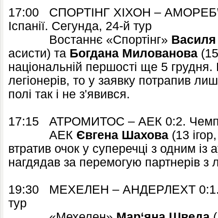
17:00 СПОРТІНГ ХІХОН – АМОРЕБ’Є
Іспанії. Сегунда, 24-й тур
Востаннє «Спортінг»
Василя
асисти) та
Богдана Милованова
(15
національній першості ще 5 грудня.
легіонерів, то у заявку потрапив ли
полі так і не з'явився.
17:15 АТРОМИТОС – АЕК 0:2. Чемпіо
АЕК
Євгена Шахова
(13 ігор,
втратив очок у суперечці з одним із 
нагдядав за перемогую партнерів з 
19:30 МЕХЕЛЕН – АНДЕРЛЕХТ 0:1. Ч
тур
«Мехелен»
Мар‘яна Шведа
(