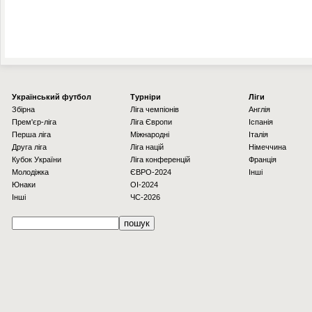
Українcький футбол
Турніри
Ліги
Збірна
Ліга чемпіонів
Англія
Прем'єр-ліга
Ліга Європи
Іспанія
Перша ліга
Міжнародні
Італія
Друга ліга
Ліга націй
Німеччина
Кубок України
Ліга конференцій
Франція
Молодіжка
ЄВРО-2024
Інші
Юнаки
OI-2024
Інші
ЧС-2026