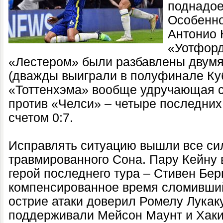
поднадое
Особенно
Антонио 
«Уотфорд
«Лестером» были разбавлены двумя
(дважды выиграли в полуфинале Кубк
«Тоттенхэма» вообще удручающая с
против «Челси» – четыре последни
счетом 0:7.
Исправлять ситуацию вышли все си
травмированного Сона. Пару Кейну 
герой последнего тура – Стивен Бер
компенсированное время сломивший
острие атаки доверил Ромелу Лукаку
поддерживали Мейсон Маунт и Хаки