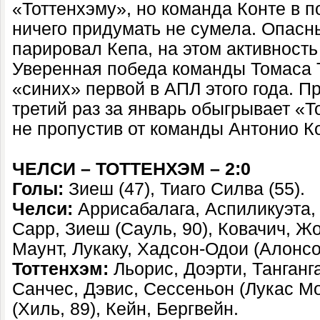
«Тоттенхэму», но команда Конте в 
ничего придумать не сумела. Опасн
парировал Кепа, на этом активность
Уверенная победа команды Томаса 
«синих» первой в АПЛ этого года. П
третий раз за январь обыгрывает «Т
не пропустив от команды Антонио К
ЧЕЛСИ – ТОТТЕНХЭМ – 2:0
Голы:
Зиеш (47), Тиаго Силва (55).
Челси:
Аррисабалага, Аспиликуэта, 
Сарр, Зиеш (Сауль, 90), Ковачич, Жо
Маунт, Лукаку, Хадсон-Одои (Алонсо,
Тоттенхэм:
Льорис, Доэрти, Танганга
Санчес, Дэвис, Сессеньон (Лукас Мо
(Хиль, 89), Кейн, Бергвейн.