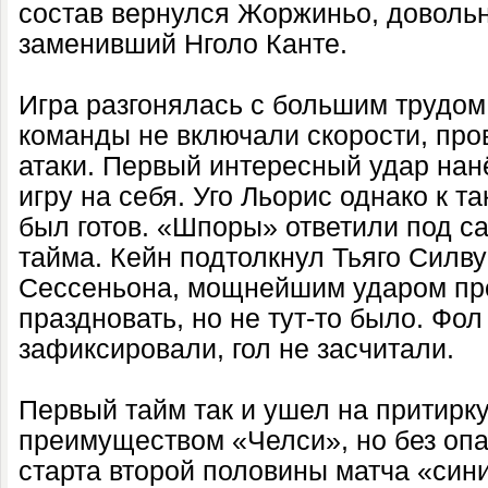
состав вернулся Жоржиньо, доволь
заменивший Нголо Канте.
Игра разгонялась с большим трудом.
команды не включали скорости, про
атаки. Первый интересный удар нан
игру на себя. Уго Льорис однако к т
был готов. «Шпоры» ответили под с
тайма. Кейн подтолкнул Тьяго Силв
Сессеньона, мощнейшим ударом пр
праздновать, но не тут-то было. Фо
зафиксировали, гол не засчитали.
Первый тайм так и ушел на притирк
преимуществом «Челси», но без опа
старта второй половины матча «сини