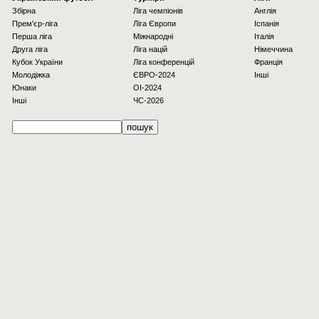
Збірна
Ліга чемпіонів
Англія
Прем'єр-ліга
Ліга Європи
Іспанія
Перша ліга
Міжнародні
Італія
Друга ліга
Ліга націй
Німеччина
Кубок України
Ліга конференцій
Франція
Молодіжка
ЄВРО-2024
Інші
Юнаки
OI-2024
Інші
ЧС-2026