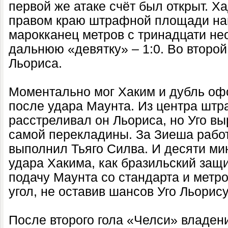
первой же атаке счёт был открыт. Х
правом краю штрафной площади на
марокканец метров с тринадцати не
дальнюю «девятку» – 1:0. Во второ
Льориса.
Моментально мог Хаким и дубль офо
после удара Маунта. Из центра шт
расстреливал он Льориса, но Уго вы
самой перекладины. За Зиеша работ
выполнил Тьяго Силва. И десяти ми
удара Хакима, как бразильский защи
подачу Маунта со стандарта и метро
угол, не оставив шансов Уго Льорису
После второго гола «Челси» владен