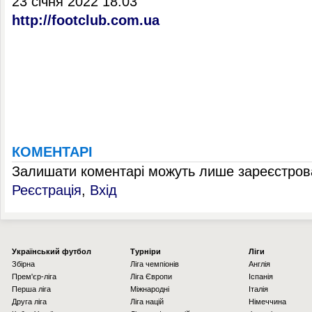
23 січня 2022 18:03
http://footclub.com.ua
КОМЕНТАРІ
Залишати коментарі можуть лише зареєстрова
Реєстрація
,
Вхід
Українcький футбол
Турніри
Ліги
Збірна
Ліга чемпіонів
Англія
Прем'єр-ліга
Ліга Європи
Іспанія
Перша ліга
Міжнародні
Італія
Друга ліга
Ліга націй
Німеччина