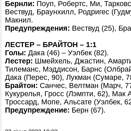
Бернли:
Поуп, Робертс, Ми, Тарковс
Вествуд, Браунхилл, Родригес (Гудм
Макнил.
Предупреждения:
Вествуд (25), Бра
ЛЕСТЕР – БРАЙТОН – 1:1
Голы:
Дака (46) – Уэлбек (82).
Лестер:
Шмейхель, Джастин, Амарт
Тилеманс, Мэддисон, Барнс (Олбрай
Дака (Перес, 90), Лукман (Сумаре, 7
Брайтон:
Санчес, Велтман (Марч, 77
Кукурелья, Гросс (Лэмпти, 62), Мак
Троссард, Мопе, Альсате (Уэлбек, 62
Предупреждение:
Берн (67).