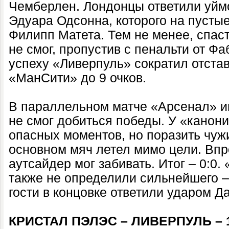
Чемберлен. Лондонцы ответили уйм
Эдуара Одсонна, которого на пусты
Филипп Матета. Тем не менее, спас
не смог, пропустив с пенальти от Ф
успеху «Ливерпуль» сократил отста
«МанСити» до 9 очков.
В параллельном матче «Арсенал» и
не смог добиться победы. У «канон
опасных моментов, но поразить чужи
основном мяч летел мимо цели. Впр
аутсайдер мог забивать. Итог – 0:0
также не определили сильнейшего – 
гости в концовке ответили ударом Д
КРИСТАЛ ПЭЛЭС – ЛИВЕРПУЛЬ – 