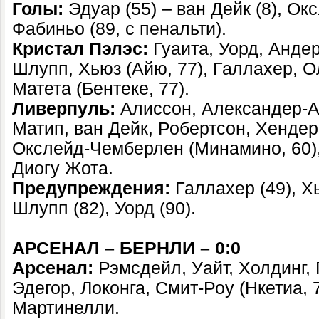
Голы:
Эдуар (55) – ван Дейк (8), Ок
Фабиньо (89, с пенальти).
Кристал Пэлэс:
Гуаита, Уорд, Андер
Шлупп, Хьюз (Айю, 77), Галлахер, Ол
Матета (Бентеке, 77).
Ливерпуль:
Алиссон, Александер-Ар
Матип, ван Дейк, Робертсон, Хендер
Окслейд-Чемберлен (Минамино, 60),
Диогу Жота.
Предупреждения:
Галлахер (49), Хь
Шлупп (82), Уорд (90).
АРСЕНАЛ – БЕРНЛИ – 0:0
Арсенал:
Рэмсдейл, Уайт, Холдинг, 
Эдегор, Локонга, Смит-Роу (Нкетиа, 7
Мартинелли.