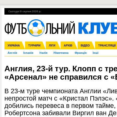
Сьогодні 9 серпня 2026 р.
Гарячі теми
УПЛ, 2-й тур
ВІЙНА
УПЛ-ПЕРЕХОДИ
УКРАЇНА
Збірна
Ліга чемпіонів
ЧС-2014
Прем'єр-ліга
ЄВРО-2016
ТУРНІРИ
Ліга Європи
Росія
Перша ліга
ЛІГИ
Міжнародні
Кубок конфедерацій
АРХІВ
Друга ліга
ВІДЕО
Ліга націй
Кубок України
ЧЄ-2015 (U-21
ТРАНСЛЯЦІЇ
Ліга конф
Англія
Іспанія
Італія
Німеччина
Франція
Інші
Англия, 23-й тур. Клопп с тр
«Арсенал» не справился с 
В 23-м туре чемпионата Англии «Ли
непростой матч с «Кристал Пэлэс». 
добились перевеса в первом тайме,
Робертсона забивали Виргил ван Де