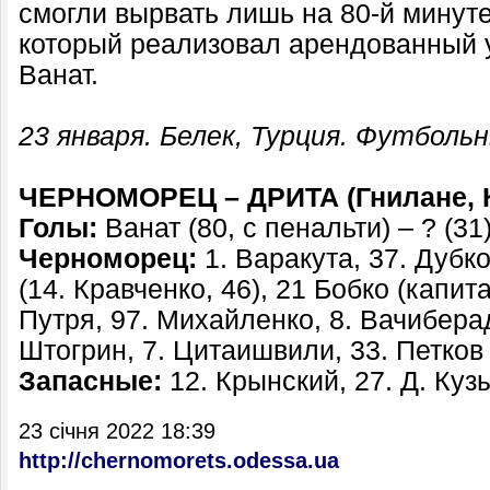
смогли вырвать лишь на 80-й минуте
который реализовал арендованный 
Ванат.
23 января. Белек, Турция. Футбол
ЧЕРНОМОРЕЦ – ДРИТА (Гнилане, К
Голы:
Ванат (80, с пенальти) – ? (31)
Черноморец:
1. Варакута, 37. Дубко
(14. Кравченко, 46), 21 Бобко (капитан
Путря, 97. Михайленко, 8. Вачиберад
Штогрин, 7. Цитаишвили, 33. Петков (
Запасные:
12. Крынский, 27. Д. Кузы
23 січня 2022 18:39
http://chernomorets.odessa.ua