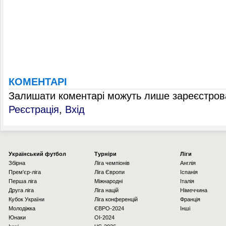
КОМЕНТАРІ
Залишати коментарі можуть лише зареєстрова
Реєстрація
,
Вхід
Українcький футбол
Турніри
Ліги
Збірна
Ліга чемпіонів
Англія
Прем'єр-ліга
Ліга Європи
Іспанія
Перша ліга
Міжнародні
Італія
Друга ліга
Ліга націй
Німеччина
Кубок України
Ліга конференцій
Франція
Молодіжка
ЄВРО-2024
Інші
Юнаки
OI-2024