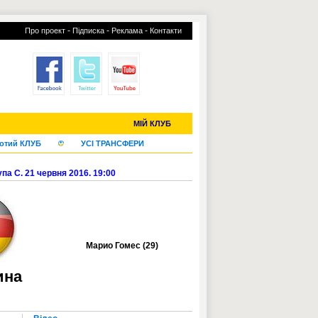
-
-
-
Про проект
Підписка
Реклама
Контакти
С-2019 (U-20)
ЧС-2022
МІЙ КЛУБ
отий КЛУБ
УСІ ТРАНСФЕРИ
а C. 21 червня 2016. 19:00
Марио Гомес (29)
ина