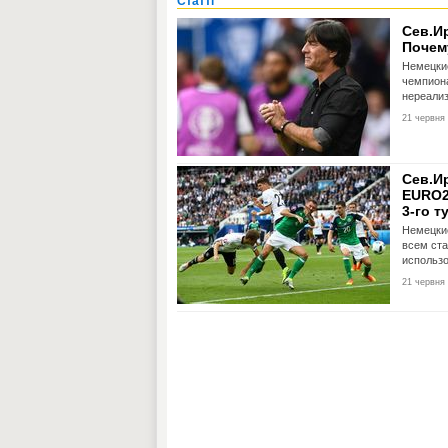
Статті
Сев.Ир
Почем
Немецки
чемпиона
нереали
21 червня 
Сев.Ир
EURO20
3-го т
Немецки
всем ста
использо
21 червня 