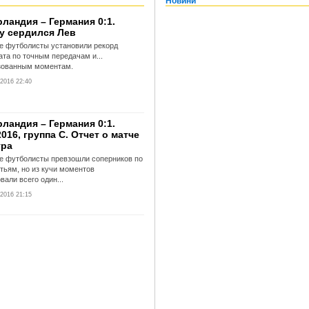
Новини
ландия – Германия 0:1.
у сердился Лев
е футболисты установили рекорд
та по точным передачам и...
зованным моментам.
2016 22:40
ландия – Германия 0:1.
16, группа С. Отчет о матче
ура
е футболисты превзошли соперников по
тьям, но из кучи моментов
вали всего один...
2016 21:15