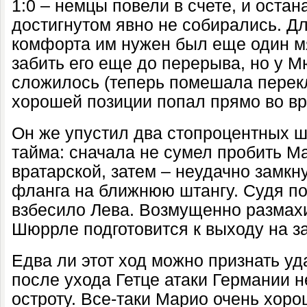
1:0 – немцы повели в счете, и остан
достигнутом явно не собирались. Д
комфорта им нужен был еще один мя
забить его еще до перерыва, но у 
сложилось (теперь помешала перекл
хорошей позиции попал прямо во вр
Он же упустил два стопроцентных ш
тайма: сначала не сумел пробить М
вратарской, затем – неудачно замкн
фланга на ближнюю штангу. Судя по
взбесило Лева. Возмущенно размахи
Шюррле подготовится к выходу на з
Едва ли этот ход можно признать уд
после ухода Гетце атаки Германии н
остроту. Все-таки Марио очень хор