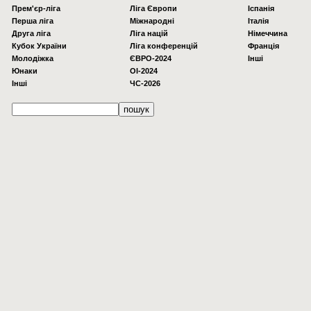
Прем'єр-ліга
Ліга Європи
Іспанія
Перша ліга
Міжнародні
Італія
Друга ліга
Ліга націй
Німеччина
Кубок України
Ліга конференцій
Франція
Молодіжка
ЄВРО-2024
Інші
Юнаки
OI-2024
Інші
ЧС-2026