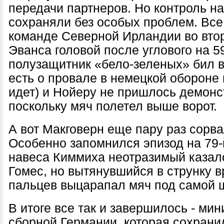
передачи партнеров. Но контроль н
сохраняли без особых проблем. Все
команде Северной Ирландии во втор
Эванса головой после углового на 5
полузащитник «бело-зеленых» бил в
есть о провале в немецкой обороне 
идет) и Нойеру не пришлось демонс
поскольку мяч полетел выше ворот.
А вот Макговерн еще пару раз сорва
Особенно запомнился эпизод на 79-
навеса Киммиха неотразимый казал
Гомес, но вытянувшийся в струнку 
пальцев выцарапал мяч под самой 
В итоге все так и завершилось - ми
сборной Германии, которая сохрани