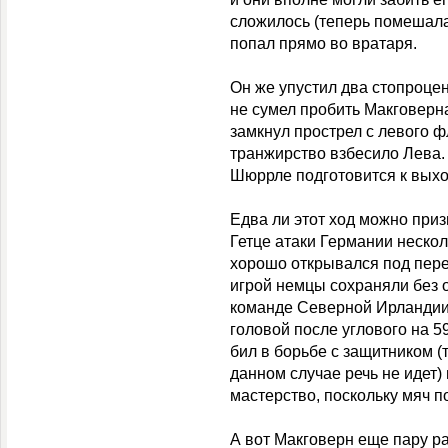
сложилось (теперь помешала
попал прямо во вратаря.
Он же упустил два стопроце
не сумел пробить Макговерна
замкнул прострел с левого ф
транжирство взбесило Лева.
Шюррле подготовится к выхо
Едва ли этот ход можно приз
Гетце атаки Германии нескол
хорошо открывался под пере
игрой немцы сохраняли без 
команде Северной Ирландии 
головой после углового на 5
бил в борьбе с защитником (
данном случае речь не идет
мастерство, поскольку мяч п
А вот Макговерн еще пару р