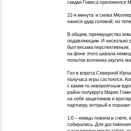
скидки Гомеса приложился М
22-я минута: и снова Мюлле
нанеся удар головой, но тепе
В общем, преимущество ком
подавляющим. И несколько 
был весьма перспективным, 
на фоне этого шквала немец
попыток волчонка укусить ма
Гол в ворота Северной Ирла
получаса игры состоялся. Ко
с каким-то невероятным вдо
район полукруга Марио Гоме
на себя защитников и вратар
партнеру, который и поразил
1:0 – немцы повели в счете,
собирались. Для достижения
и они вполне могли забить е