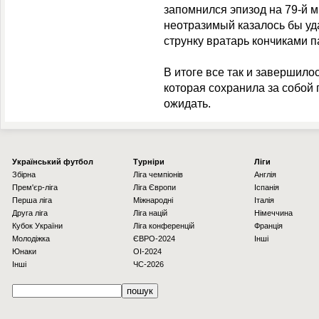
запомнился эпизод на 79-й м
неотразимый казалось бы уд
струнку вратарь кончиками 
В итоге все так и завершило
которая сохранила за собой 
ожидать.
Українcький футбол
Турніри
Ліги
Збірна
Ліга чемпіонів
Англія
Прем'єр-ліга
Ліга Європи
Іспанія
Перша ліга
Міжнародні
Італія
Друга ліга
Ліга націй
Німеччина
Кубок України
Ліга конференцій
Франція
Молодіжка
ЄВРО-2024
Інші
Юнаки
OI-2024
Інші
ЧС-2026