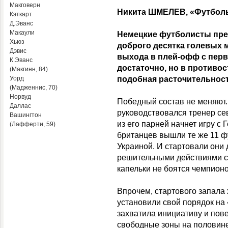
Макговерн
Никита ШМЕЛЕВ, «Футбол
Кэткарт
Д.Эванс
Макаули
Немецкие футболисты прев
Хьюз
доброго десятка голевых 
Дэвис
выхода в плей-офф с перво
К.Эванс
достаточно, но в противо
(Макгинн, 84)
Уорд
подобная расточительно
(Мадженнис, 70)
Норвуд
Победный состав не меняют
Даллас
руководствовался тренер се
Вашингтон
из его парней начнет игру с
(Лафферти, 59)
британцев вышли те же 11 ф
Украиной. И стартовали они 
решительными действиями с 
капельки не боятся чемпион
Впрочем, стартового запала
установили свой порядок на
захватила инициативу и пов
свободные зоны на половине