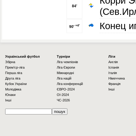
Корри Э
84′
(Сев.Ир
Конец и
+4′
90′
Українcький футбол
Турніри
Ліги
Збірна
Ліга чемпіонів
Англія
Прем'єр-ліга
Ліга Європи
Іспанія
Перша ліга
Міжнародні
Італія
Друга ліга
Ліга націй
Німеччина
Кубок України
Ліга конференцій
Франція
Молодіжка
ЄВРО-2024
Інші
Юнаки
OI-2024
Інші
ЧС-2026