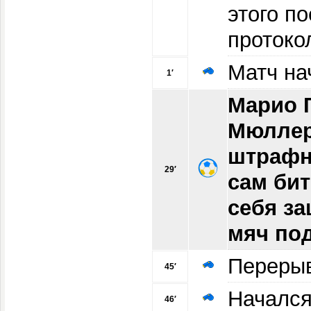
этого п
протоко
Матч на
1′
Марио Г
Мюллер
штрафн
29′
сам бит
себя за
мяч под
Переры
45′
Начался
46′