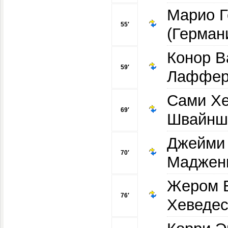
Марио Г
55′
(Герман
Конор В
59′
Лафферт
Сами Хе
69′
Швайншт
Джейми 
70′
Мадженн
Жером Б
76′
Хеведес