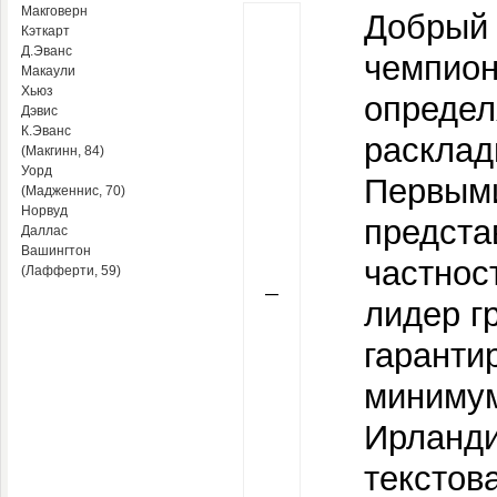
Макговерн
Добрый 
Кэткарт
Д.Эванс
чемпион
Макаули
Хьюз
определ
Дэвис
К.Эванс
расклад
(Макгинн, 84)
Уорд
Первыми
(Мадженнис, 70)
Норвуд
предста
Даллас
Вашингтон
частнос
(Лафферти, 59)
—
лидер г
гаранти
минимум
Ирланди
текстов