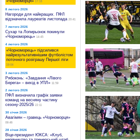
«Чорноморця»
17:16
8 лютого 2026
Нагороди для найкращих. ПФЛ
відзначила лауреатів листопада
20:41
7 лютого 2026
Сухар та Лопирьонок покинули
«Чорноморець»
14:45
4 лютого 2026
«Чорноморець» підсилився
найрезультативнішим футболістом
поточного розіграшу Першої ліги
19:04
3 лютого 2026
Рябоконь: «Завдання «Лівого
Берега» – вихід в УПЛ»
11:59
2 лютого 2026
ПФЛ визначила графік заявки
команд на весняну частину
сезону-2025/26
22:11
30 січня 2026
Авагімян – гравець «Чорноморця»
09:46
28 січня 2026
Віце-президент ЮКСА: «Клуб,
керівництво та тренерський штаб