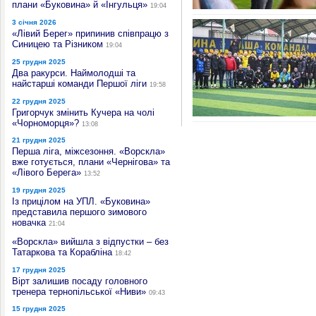
плани «Буковина» й «Інгульця»
19:04
3 січня 2026
«Лівий Берег» припинив співпрацю з
Синицею та Різником
19:04
25 грудня 2025
Два ракурси. Наймолодші та
найстарші команди Першої ліги
19:58
22 грудня 2025
Григорчук змінить Кучера на чолі
«Чорноморця»?
13:08
21 грудня 2025
Перша ліга, міжсезоння. «Ворскла»
вже готується, плани «Чернігова» та
«Лівого Берега»
13:52
19 грудня 2025
Із прицілом на УПЛ. «Буковина»
представила першого зимового
новачка
21:04
«Ворскла» вийшла з відпустки – без
Татаркова та Корабліна
18:42
17 грудня 2025
Вірт залишив посаду головного
тренера тернопільської «Ниви»
09:43
15 грудня 2025