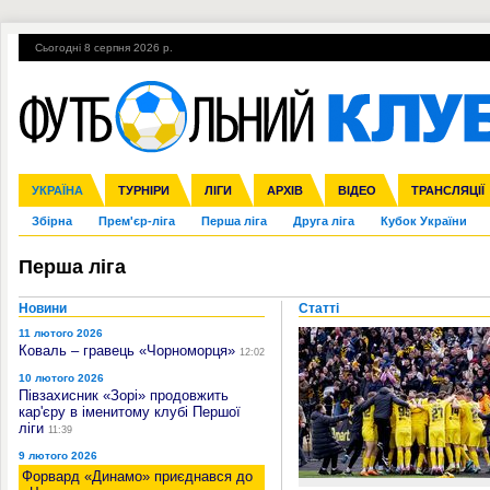
Сьогодні 8 серпня 2026 р.
Гарячі теми
УПЛ, 2-й тур
ВІЙНА
УПЛ-ПЕРЕХОДИ
УКРАЇНА
Ліга чемпіонів
Англія
ЧС-2014
Іспанія
ЄВРО-2016
ТУРНІРИ
Ліга Європи
Італія
Росія
ЛІГИ
Німеччина
Міжнародні
Кубок конфедерацій
АРХІВ
Франція
ВІДЕО
Ліга націй
Інші
ЧЄ-2015 (U-21
ТРАНСЛЯЦІЇ
Ліга конф
Збірна
Прем'єр-ліга
Перша ліга
Друга ліга
Кубок України
Перша ліга
Новини
Статті
11 лютого 2026
Коваль – гравець «Чорноморця»
12:02
10 лютого 2026
Півзахисник «Зорі» продовжить
кар'єру в іменитому клубі Першої
ліги
11:39
9 лютого 2026
Форвард «Динамо» приєднався до