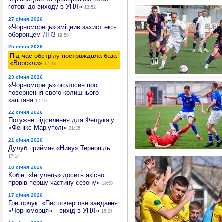
готові до виходу в УПЛ»
13:52
27 січня 2026
«Чорноморець» зміцнив захист екс-
оборонцем ЛНЗ
19:58
25 січня 2026
Під час обстрілу постраждала база
«Ворскли»
17:33
23 січня 2026
«Чорноморець» оголосив про
повернення свого колишнього
капітана
17:16
22 січня 2026
Потужне підсилення для Фещука у
«Фенікс-Маріуполі»
21:35
21 січня 2026
Дулуб приймає «Ниву» Тернопіль
17:14
18 січня 2026
Кобін: «Інгулець» досить якісно
провів першу частину сезону»
19:58
17 січня 2026
Григорчук: «Першочергове завдання
«Чорноморця» – вихід в УПЛ»
15:09