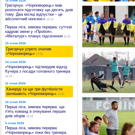
16 січня 2026
Григорчук: «Чорноморець» мав
розпочати підготовку ще десять днів
тому. Два місяці відпустки – це
абсолютний нонсенс»
12:14
Перша ліга, зимова перерва: суттєві
кадрові зміни у «Пробоя»,
«Металург» планує підсилення
11:21
15 січня 2026
Григорчук утретє очолив
«Чорноморець»
13:52
14 січня 2026
«Чорноморець» підтвердив відхід
Кучера з посади головного тренера
12:14
11 січня 2026
Хачеріді та ще три футболісти
залишають «Чорноморець»
13:52
10 січня 2026
Перша ліга, зимова перерва: ще
п'ять команд в очікуванні перших
днів зборів
16:23
5 січня 2026
Перша ліга, зимова перерва:
«Чорноморець» поки без тренера,