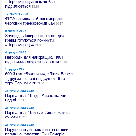
«Чорноморець» знімає бан і
підсилюється
15:39
12 грудня 2025
ФІФА виписала «Чорноморцю»
черговий трансферний бан
20:17
9 грудня 2025
Хачеріді, Лопирьонок та ще два
гравці готуються покинути
«Чорноморець»
21:35
4 грудня 2025
Нагороди для найкращих. ПФЛ
відзначила лауреатів жовтня
13:08
1 грудня 2025
600-й гол «Буковини», «Лівий Берег»
– другий. Головні підсумки 18-го
туру Першої ліги
21:35
30 листопада 2025
Перша ліга, 18 тур. Анонс матчів
неділі
11:19
29 листопада 2025
Перша ліга, 18-й тур. Анонс матчів
суботи
11:21
28 листопада 2025
Порушення дисципліни та поганий
вплив на колектив. Син Ромаріо