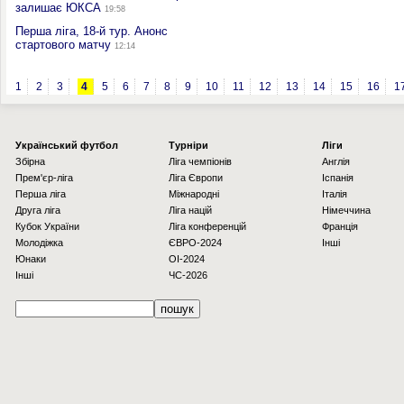
залишає ЮКСА
19:58
Перша ліга, 18-й тур. Анонс
стартового матчу
12:14
1
2
3
4
5
6
7
8
9
10
11
12
13
14
15
16
1
Українcький футбол
Турніри
Ліги
Збірна
Ліга чемпіонів
Англія
Прем'єр-ліга
Ліга Європи
Іспанія
Перша ліга
Міжнародні
Італія
Друга ліга
Ліга націй
Німеччина
Кубок України
Ліга конференцій
Франція
Молодіжка
ЄВРО-2024
Інші
Юнаки
OI-2024
Інші
ЧС-2026