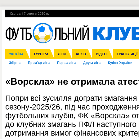
Сьогодні 7 серпня 2026 р.
Гарячі теми
УПЛ, 1-й тур
ВІЙНА
УПЛ-ПЕРЕХОДИ
УКРАЇНА
Ліга чемпіонів
Англія
ЧС-2014
Іспанія
ЄВРО-2016
ТУРНІРИ
Ліга Європи
Італія
Росія
ЛІГИ
Німеччина
Міжнародні
Кубок конфедерацій
АРХІВ
Франція
ВІДЕО
Ліга націй
Інші
ЧЄ-2015 (U-21
ТРАНСЛЯЦІЇ
Ліга конф
Збірна
Прем'єр-ліга
Перша ліга
Друга ліга
Кубок України
«Ворскла» не отримала атест
Попри всі зусилля дограти змагання
сезону-2025/26, під час проходження
футбольних клубів, ФК «Ворскла» от
до клубних змагань ПФЛ наступного 
дотримання вимог фінансових крите