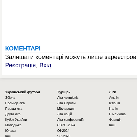
КОМЕНТАРІ
Залишати коментарі можуть лише зареєстрова
Реєстрація
,
Вхід
Українcький футбол
Турніри
Ліги
Збірна
Ліга чемпіонів
Англія
Прем'єр-ліга
Ліга Європи
Іспанія
Перша ліга
Міжнародні
Італія
Друга ліга
Ліга націй
Німеччина
Кубок України
Ліга конференцій
Франція
Молодіжка
ЄВРО-2024
Інші
Юнаки
OI-2024
Інші
ЧС-2026