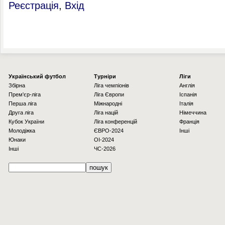
Реєстрація
,
Вхід
Українcький футбол
Турніри
Ліги
Збірна
Ліга чемпіонів
Англія
Прем'єр-ліга
Ліга Європи
Іспанія
Перша ліга
Міжнародні
Італія
Друга ліга
Ліга націй
Німеччина
Кубок України
Ліга конференцій
Франція
Молодіжка
ЄВРО-2024
Інші
Юнаки
OI-2024
Інші
ЧС-2026