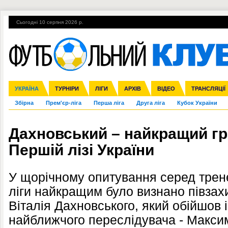
Сьогодні 10 серпня 2026 р.
Гарячі теми
УПЛ, 2-й тур
ВІЙНА
УПЛ-ПЕРЕХОДИ
УКРАЇНА
Ліга чемпіонів
Англія
ЧС-2014
Іспанія
ЄВРО-2016
ТУРНІРИ
Ліга Європи
Італія
Росія
ЛІГИ
Німеччина
Міжнародні
Кубок конфедерацій
АРХІВ
Франція
ВІДЕО
Ліга націй
Інші
ЧЄ-2015 (U-21
ТРАНСЛЯЦІЇ
Ліга конф
Збірна
Прем'єр-ліга
Перша ліга
Друга ліга
Кубок України
Дахновський – найкращий гр
Першій лізі України
У щорічному опитування серед трене
ліги найкращим було визнано півза
Віталія Дахновського
, який обійшов 
найближчого переслідувача -
Максим