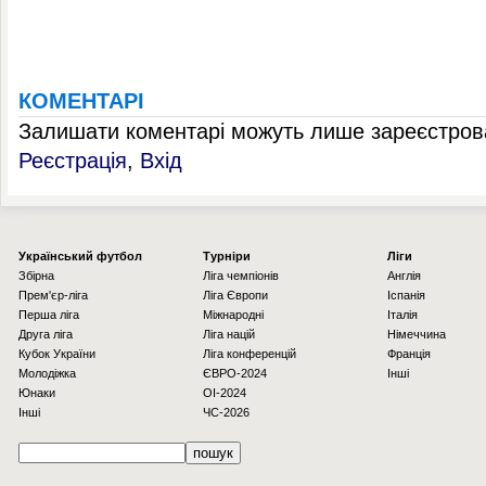
КОМЕНТАРІ
Залишати коментарі можуть лише зареєстрова
Реєстрація
,
Вхід
Українcький футбол
Турніри
Ліги
Збірна
Ліга чемпіонів
Англія
Прем'єр-ліга
Ліга Європи
Іспанія
Перша ліга
Міжнародні
Італія
Друга ліга
Ліга націй
Німеччина
Кубок України
Ліга конференцій
Франція
Молодіжка
ЄВРО-2024
Інші
Юнаки
OI-2024
Інші
ЧС-2026