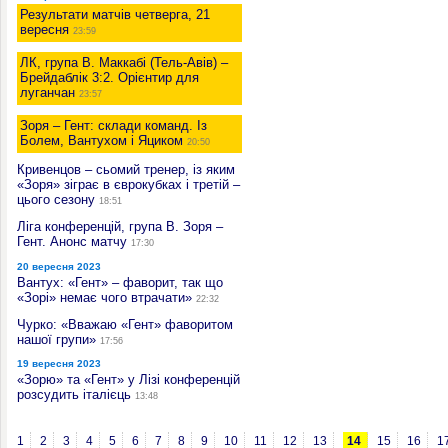
Результати матчів четверга, 21
вересня
23:59
ЛК, група В. Маккабі (Тель-Авів) –
Брейдаблік 3:2. Орієнтир для
луганчан
23:57
Зоря – Гент: склади команд. Із
Болем, Вантухом і Яциком
20:50
Кривенцов – сьомий тренер, із яким
«Зоря» зіграє в єврокубках і третій –
цього сезону
18:51
Ліга конференцій, група В. Зоря –
Гент. Анонс матчу
17:30
20 вересня 2023
Вантух: «Гент» – фаворит, так що
«Зорі» немає чого втрачати»
22:32
Чурко: «Вважаю «Гент» фаворитом
нашої групи»
17:56
19 вересня 2023
«Зорю» та «Гент» у Лізі конференцій
розсудить італієць
13:48
1
2
3
4
5
6
7
8
9
10
11
12
13
14
15
16
1