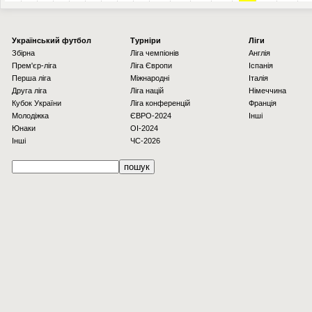
Українcький футбол
Турніри
Ліги
Збірна
Ліга чемпіонів
Англія
Прем'єр-ліга
Ліга Європи
Іспанія
Перша ліга
Міжнародні
Італія
Друга ліга
Ліга націй
Німеччина
Кубок України
Ліга конференцій
Франція
Молодіжка
ЄВРО-2024
Інші
Юнаки
OI-2024
Інші
ЧС-2026