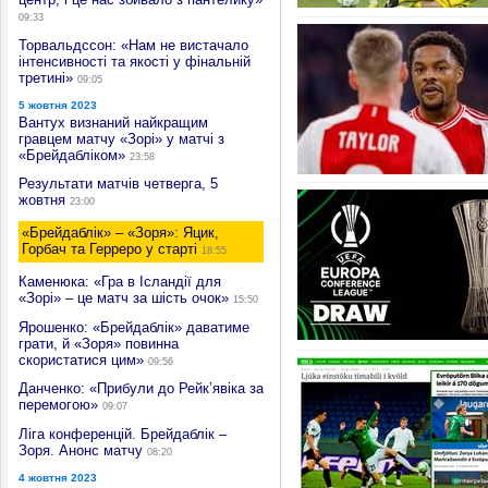
09:33
Торвальдссон: «Нам не вистачало
інтенсивності та якості у фінальній
третині»
09:05
5 жовтня 2023
Вантух визнаний найкращим
гравцем матчу «Зорі» у матчі з
«Брейдабліком»
23:58
Результати матчів четверга, 5
жовтня
23:00
«Брейдаблік» – «Зоря»: Яцик,
Горбач та Герреро у старті
18:55
Каменюка: «Гра в Ісландії для
«Зорі» – це матч за шість очок»
15:50
Ярошенко: «Брейдаблік» даватиме
грати, й «Зоря» повинна
скористатися цим»
09:56
Данченко: «Прибули до Рейк’явіка за
перемогою»
09:07
Ліга конференцій. Брейдаблік –
Зоря. Анонс матчу
08:20
4 жовтня 2023