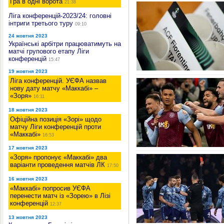
Гра в одні ворота
21:38
Ліга конференцій-2023/24: головні
інтриги третього туру
09:10
24 жовтня 2023
Українські арбітри працюватимуть на
матчі групового етапу Ліги
конференцій
15:47
19 жовтня 2023
Ліга конференцій. УЄФА назвав
нову дату матчу «Маккабі» –
«Зоря»
16:11
18 жовтня 2023
Офіційна позиція «Зорі» щодо
матчу Ліги конференцій проти
«Маккабі»
16:53
17 жовтня 2023
«Зоря» пропонує «Маккабі» два
варіанти проведення матчів ЛК
17:50
16 жовтня 2023
«Маккабі» попросив УЄФА
перенести матч із «Зорею» в Лізі
конференцій
12:37
13 жовтня 2023