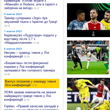
Кривенцов: «Готові зіграти з
«Маккабі» в Любліні, але в Ізраїлі є
заборона на виїзд»
10:17
9 жовтня 2023
Тренер суперника «Зорі» був
змушений тікати з Ізраїлю до Греції
23:33
7 жовтня 2023
Керівництво «Лудогорця» подало у
відставку після 1:7 з
«Нордшелланном»
17:09
6 жовтня 2023
Нюгрен – гравець тижня у Лізі
конференцій
19:39
«Бешикташ» після феєричної
поразки у Лізі конференцій
залишився без головного тренера
15:49
Вантух потрапив у команду тижня
Ліги конференцій
12:37
УЄФА назвав номінантів на звання
найкращого гравця тижня у Лізі
конференцій
12:10
Горбач: «Правий захисник заходив у
центр, і це нас збивало з пантелику»