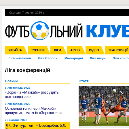
Сьогодні 7 серпня 2026 р.
Гарячі теми
УПЛ, 1-й тур
ВІЙНА
УПЛ-ПЕРЕХОДИ
УКРАЇНА
Збірна
Англія
ЧС-2014
Іспанія
Прем'єр-ліга
ЄВРО-2016
ТУРНІРИ
Італія
Росія
Перша ліга
ЛІГИ
Німеччина
Кубок конфедерацій
АРХІВ
Друга ліга
Франція
ВІДЕО
Кубок України
Інші
ЧЄ-2015 (U-21
ТРАНСЛЯЦІЇ
Ліга чемпіонів
Ліга Європи
Міжнародні
Ліга націй
Ліга конф
Ліга конференцій
Новини
Статті
8 листопада 2023
«Зорю» з «Маккабі» розсудять
шотландці
20:02
6 листопада 2023
Основний голкіпер «Маккабі»
пропустить матч із «Зорею»
20:36
26 жовтня 2023
ЛК, 3-й тур. Гент – Брейдаблік 5:0.