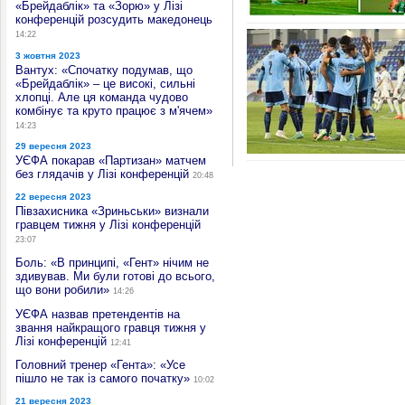
«Брейдаблік» та «Зорю» у Лізі
конференцій розсудить македонець
14:22
3 жовтня 2023
Вантух: «Спочатку подумав, що
«Брейдаблік» – це високі, сильні
хлопці. Але ця команда чудово
комбінує та круто працює з м'ячем»
14:23
29 вересня 2023
УЄФА покарав «Партизан» матчем
без глядачів у Лізі конференцій
20:48
22 вересня 2023
Півзахисника «Зриньськи» визнали
гравцем тижня у Лізі конференцій
23:07
Боль: «В принципі, «Гент» нічим не
здивував. Ми були готові до всього,
що вони робили»
14:26
УЄФА назвав претендентів на
звання найкращого гравця тижня у
Лізі конференцій
12:41
Головний тренер «Гента»: «Усе
пішло не так із самого початку»
10:02
21 вересня 2023