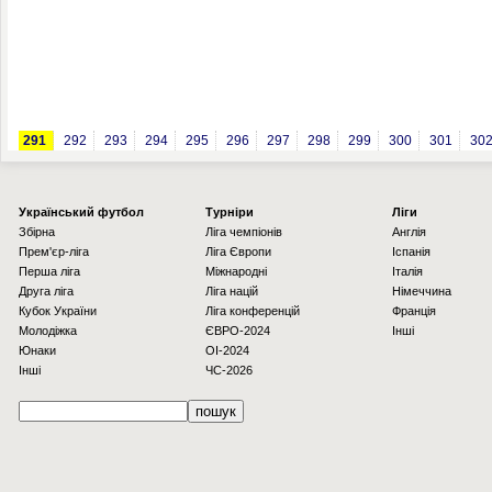
291
292
293
294
295
296
297
298
299
300
301
30
Українcький футбол
Турніри
Ліги
Збірна
Ліга чемпіонів
Англія
Прем'єр-ліга
Ліга Європи
Іспанія
Перша ліга
Міжнародні
Італія
Друга ліга
Ліга націй
Німеччина
Кубок України
Ліга конференцій
Франція
Молодіжка
ЄВРО-2024
Інші
Юнаки
OI-2024
Інші
ЧС-2026