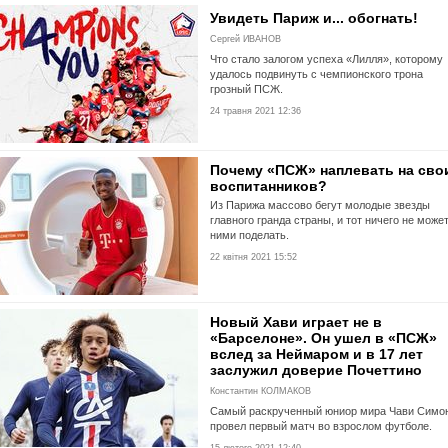
Увидеть Париж и... обогнать!
Сергей ИВАНОВ
Что стало залогом успеха «Лилля», которому
удалось подвинуть с чемпионского трона
грозный ПСЖ.
24 травня 2021 12:36
Почему «ПСЖ» наплевать на сво
воспитанников?
Из Парижа массово бегут молодые звезды
главного гранда страны, и тот ничего не может
ними поделать.
22 квітня 2021 15:52
Новый Хави играет не в
«Барселоне». Он ушел в «ПСЖ»
вслед за Неймаром и в 17 лет
заслужил доверие Почеттино
Константин КОЛМАКОВ
Самый раскрученный юниор мира Чави Симо
провел первый матч во взрослом футболе.
15 лютого 2021 12:40