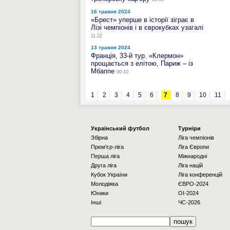
16 травня 2024
«Брест» уперше в історії зіграє в
Лізі чемпіонів і в єврокубках узагалі
11:22
13 травня 2024
Франція, 33-й тур. «Клермон»
прощається з елітою, Париж – із
Мбаппе
00:10
1
2
3
4
5
6
7
8
9
10
11
Українcький футбол
Турніри
Збірна
Ліга чемпіонів
Прем'єр-ліга
Ліга Європи
Перша ліга
Міжнародні
Друга ліга
Ліга націй
Кубок України
Ліга конференцій
Молодіжка
ЄВРО-2024
Юнаки
OI-2024
Інші
ЧС-2026