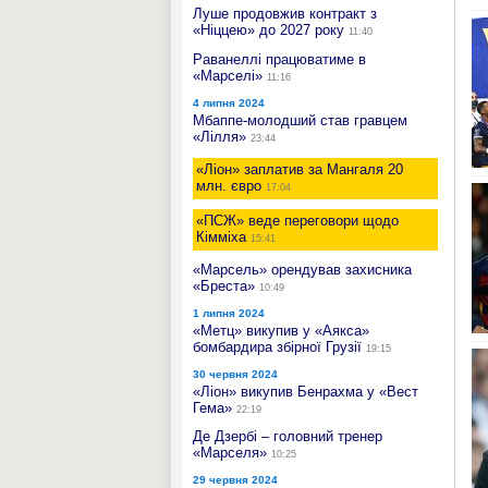
Луше продовжив контракт з
«Ніццею» до 2027 року
11:40
Раванеллі працюватиме в
«Марселі»
11:16
4 липня 2024
Мбаппе-молодший став гравцем
«Лілля»
23:44
«Ліон» заплатив за Мангаля 20
млн. євро
17:04
«ПСЖ» веде переговори щодо
Кімміха
15:41
«Марсель» орендував захисника
«Бреста»
10:49
1 липня 2024
«Метц» викупив у «Аякса»
бомбардира збірної Грузії
19:15
30 червня 2024
«Ліон» викупив Бенрахма у «Вест
Гема»
22:19
Де Дзербі – головний тренер
«Марселя»
10:25
29 червня 2024