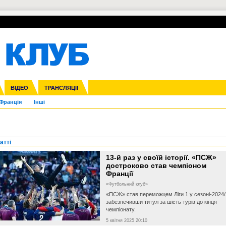
УПЛ-ПЕРЕХОДИ
СКРИЖАЛІ
ЄВРОКУБКИ
Зол
нфедерацій
га ліга
ВІДЕО
Ліга націй
Кубок України
ЧЄ-2015 (U-21)
ТРАНСЛЯЦІЇ
Ліга конференцій
Молодіжка
Копа Америка
ЄВРО-2024
Юнаки
ЧС-2018
Інші
OI-2024
ЄВРО-2020
ЧС-2026
Ч
Франція
Інші
атті
13-й раз у своїй історії. «ПСЖ»
достроково став чемпіоном
Франції
«Футбольний клуб»
«ПСЖ» став переможцем Ліги 1 у сезоні-2024/
забезпечивши титул за шість турів до кінця
чемпіонату.
5 квітня 2025 20:10