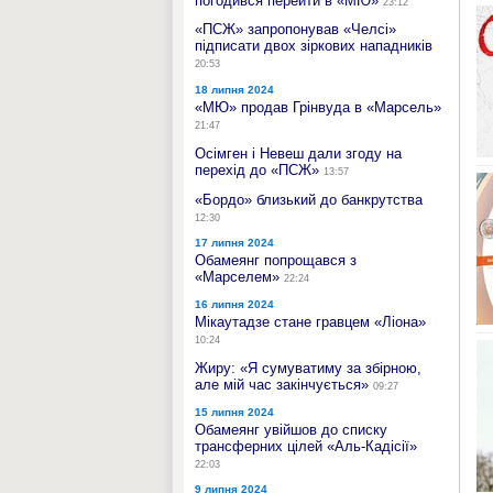
погодився перейти в «МЮ»
23:12
«ПСЖ» запропонував «Челсі»
підписати двох зіркових нападників
20:53
18 липня 2024
«МЮ» продав Грінвуда в «Марсель»
21:47
Осімген і Невеш дали згоду на
перехід до «ПСЖ»
13:57
«Бордо» близький до банкрутства
12:30
17 липня 2024
Обамеянг попрощався з
«Марселем»
22:24
16 липня 2024
Мікаутадзе стане гравцем «Ліона»
10:24
Жиру: «Я сумуватиму за збірною,
але мій час закінчується»
09:27
15 липня 2024
Обамеянг увійшов до списку
трансферних цілей «Аль-Кадісії»
22:03
9 липня 2024