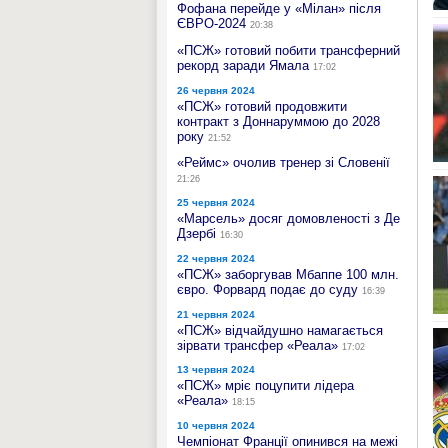
Фофана перейде у «Мілан» після
ЄВРО-2024
20:38
«ПСЖ» готовий побити трансферний
рекорд заради Ямала
17:02
26 червня 2024
«ПСЖ» готовий продовжити
контракт з Доннаруммою до 2028
року
21:52
«Реймс» очолив тренер зі Словенії
21:26
25 червня 2024
«Марсель» досяг домовленості з Де
Дзербі
16:30
22 червня 2024
«ПСЖ» заборгував Мбаппе 100 млн.
євро. Форвард подає до суду
16:39
21 червня 2024
«ПСЖ» відчайдушно намагається
зірвати трансфер «Реала»
17:02
13 червня 2024
«ПСЖ» мріє поцупити лідера
«Реала»
18:15
10 червня 2024
Чемпіонат Франції опинився на межі