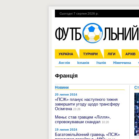
Сьогодні 7 серпня 2026 р.
Гарячі теми
УПЛ, 1-й тур
ВІЙНА
УКРАЇНА
Збірна
Ліга чемпіонів
ЧС-2014
Прем'єр-ліга
ЄВРО-2016
ТУРНІРИ
Ліга Європи
Росія
Перша ліга
ЛІГИ
Міжнародні
Кубок ко
АРХІВ
Дру
Англія
Іспанія
Італія
Німеччина
Франція
Новини
Ст
20 липня 2024
«ПСЖ» планує наступного тижня
завершити угоду щодо трансферу
Осімгена
23:26
Меньє став гравцем «Лілля»,
спровокувавши скандал
10:20
19 липня 2024
Багатомільйонний гравець «ПСЖ»