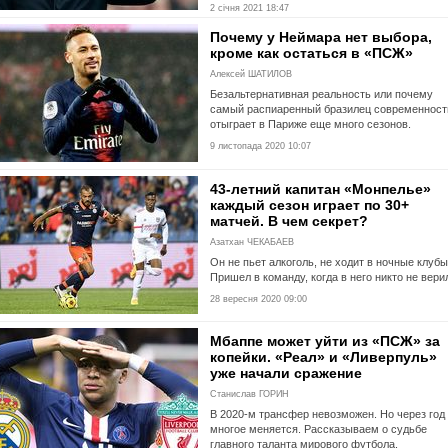
2 січня 2021 18:47
Почему у Неймара нет выбора,
кроме как остаться в «ПСЖ»
Алексей ШАТИЛОВ
Безальтернативная реальность или почему
самый распиаренный бразилец современност
отыграет в Париже еще много сезонов.
9 листопада 2020 10:07
43-летний капитан «Монпелье»
каждый сезон играет по 30+
матчей. В чем секрет?
Азатхан ЧЕКАБАЕВ
Он не пьет алкоголь, не ходит в ночные клубы
Пришел в команду, когда в него никто не вери
28 вересня 2020 09:00
Мбаппе может уйти из «ПСЖ» за
копейки. «Реал» и «Ливерпуль»
уже начали сражение
Станислав ГОРИН
В 2020-м трансфер невозможен. Но через год
многое меняется. Рассказываем о судьбе
главного таланта мирового футбола.