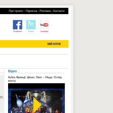
-
-
-
Про проект
Підписка
Реклама
Контакти
отий КЛУБ
УСІ ТРАНСФЕРИ
С-2019 (U-20)
ЧС-2022
МІЙ КЛУБ
Відео
Кубок Франції, фінал. Ланс – Ніцца. Огляд
матчу
25,