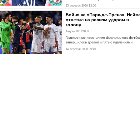
25 вересня 2020 13:50
Бойня на «Парк-де-Пренс». Нейм
ответил на расизм ударом в
голову
Андрей КУЗИЧЕВ
Главное противостояние французского футбо
завершилось дракой и пятью удалениями.
14 вересня 2020 09:45