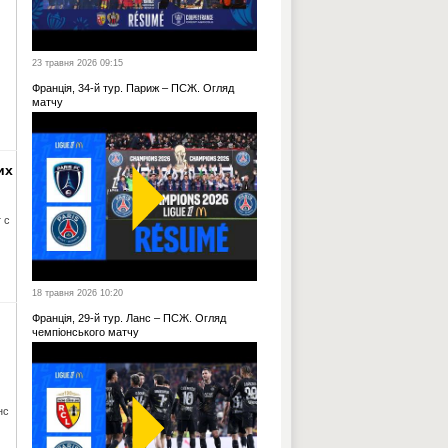
23 травня 2026 09:15
Франція, 34-й тур. Париж – ПСЖ. Огляд
матчу
их
 с
18 травня 2026 10:20
Франція, 29-й тур. Ланс – ПСЖ. Огляд
чемпіонського матчу
нс