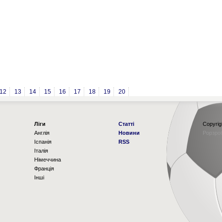
12
13
14
15
16
17
18
19
20
Ліги
Статті
Copyrig
Англія
Новини
Рорзро
Іспанія
RSS
Італія
Німеччина
Франція
Інші