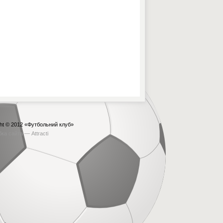
ht © 2012
«Футбольний клуб»
бка сайта —
Attracti