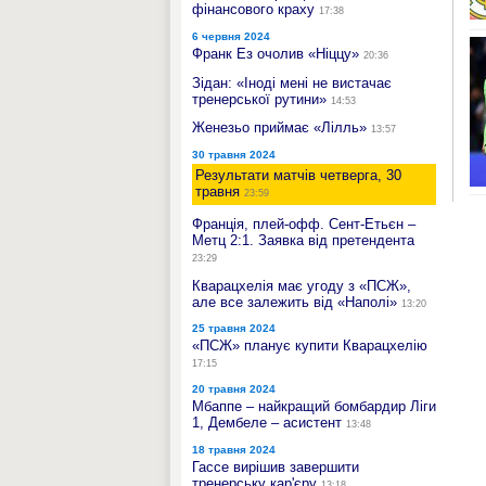
фінансового краху
17:38
6 червня 2024
Франк Ез очолив «Ніццу»
20:36
Зідан: «Іноді мені не вистачає
тренерської рутини»
14:53
Женезьо приймає «Лілль»
13:57
30 травня 2024
Результати матчів четверга, 30
травня
23:59
Франція, плей-офф. Сент-Етьєн –
Метц 2:1. Заявка від претендента
23:29
Кварацхелія має угоду з «ПСЖ»,
але все залежить від «Наполі»
13:20
25 травня 2024
«ПСЖ» планує купити Кварацхелію
17:15
20 травня 2024
Мбаппе – найкращий бомбардир Ліги
1, Дембеле – асистент
13:48
18 травня 2024
Гассе вирішив завершити
тренерську кар'єру
13:18