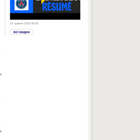
14 травня 2026 09:30
всі видео
о
т
ть