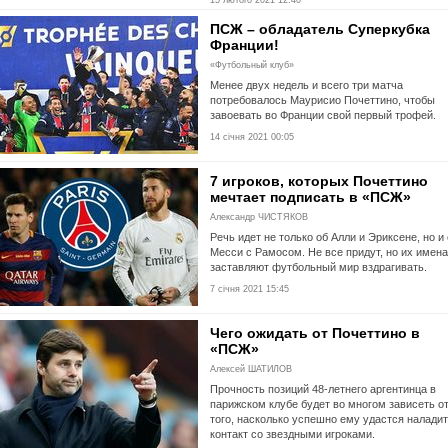
ПСЖ – обладатель Суперкубка
Франции!
«Футбольный клуб»
Менее двух недель и всего три матча
потребовалось Маурисио Почеттино, чтобы
завоевать во Франции свой первый трофей.
14 січня 2021 00:05
7 игроков, которых Почеттино
мечтает подписать в «ПСЖ»
Александр ЧИСТЯКОВ
Речь идет не только об Алли и Эриксене, но и 
Месси с Рамосом. Не все придут, но их имена
заставляют футбольный мир вздрагивать.
7 січня 2021 15:45
Чего ожидать от Почеттино в
«ПСЖ»
Алексей ШАТИЛОВ
Прочность позиций 48-летнего аргентинца в
парижском клубе будет во многом зависеть о
того, насколько успешно ему удастся налади
контакт со звездными игроками.