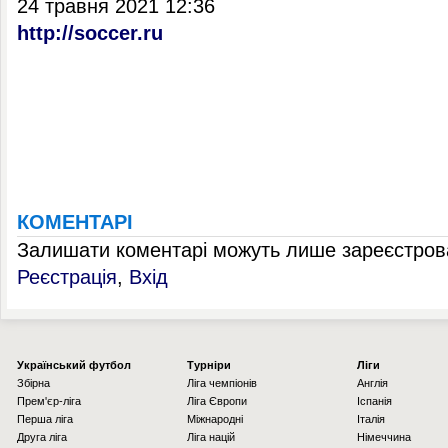
24 травня 2021 12:36
http://soccer.ru
КОМЕНТАРІ
Залишати коментарі можуть лише зареєстрова
Реєстрація
,
Вхід
Українcький футбол
Турніри
Ліги
Збірна
Ліга чемпіонів
Англія
Прем'єр-ліга
Ліга Європи
Іспанія
Перша ліга
Міжнародні
Італія
Друга ліга
Ліга націй
Німеччина