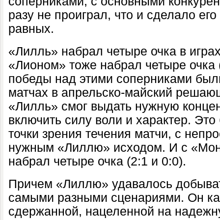
соперниками, с основными конкурен
разу не проиграл, что и сделало ег
равных.
«Лилль» набрал четыре очка в играх 
«Лионом» тоже набрал четыре очка (
победы над этими соперниками был
матчах в апрельско-майский решающ
«Лилль» смог выдать нужную концен
включить силу воли и характер. Это
точки зрения течения матчи, с непр
нужным «Лиллю» исходом. И с «Мон
набрал четыре очка (2:1 и 0:0).
Причем «Лиллю» удавалось добыват
самыми разными сценариями. Он ка
сдержанной, нацеленной на надежн