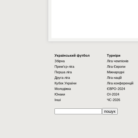
Українcький футбол
Турніри
Збірна
Ліга чемпіонів
Прем'єр-ліга
Ліга Європи
Перша ліга
Міжнародні
Друга ліга
Ліга націй
Кубок України
Ліга конференцій
Молодіжка
ЄВРО-2024
Юнаки
OI-2024
Інші
ЧС-2026