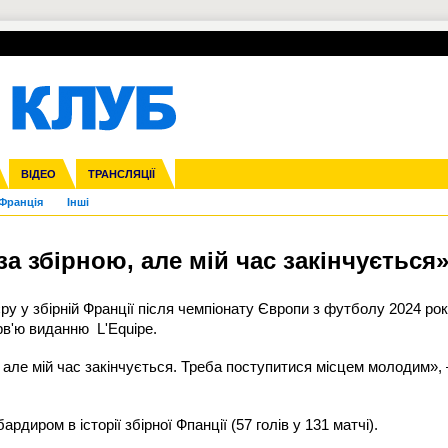
УПЛ-ПЕРЕХОДИ
СКРИЖАЛІ
ЄВРОКУБКИ
Зол
нфедерацій
га ліга
ВІДЕО
Ліга націй
Кубок України
ЧЄ-2015 (U-21)
ТРАНСЛЯЦІЇ
Ліга конференцій
Молодіжка
Копа Америка
ЄВРО-2024
Юнаки
ЧС-2018
Інші
OI-2024
ЄВРО-2020
ЧС-2026
Ч
Франція
Інші
а збірною, але мій час закінчується
у у збірній Франції після чемпіонату Європи з футболу 2024 рок
рв'ю виданню L'Equipe.
 але мій час закінчується. Треба поступитися місцем молодим», 
иром в історії збірної Фпанції (57 голів у 131 матчі).