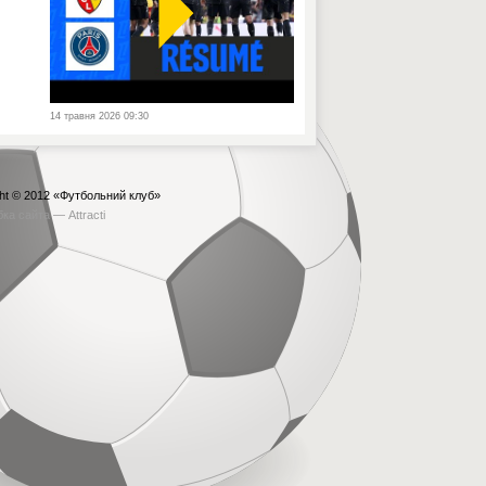
14 травня 2026 09:30
ht © 2012
«Футбольний клуб»
бка сайта —
Attracti