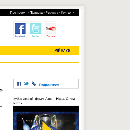
-
-
-
Про проект
Підписка
Реклама
Контакти
отий КЛУБ
УСІ ТРАНСФЕРИ
С-2019 (U-20)
ЧС-2022
МІЙ КЛУБ
»
Поділитися
у.
Кубок Франції, фінал. Ланс – Ніцца. Огляд
матчу
–