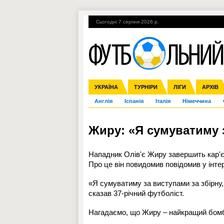
Сьогодні 7 серпня 2026 р.
Гарячі теми
УПЛ, 1-й тур
ВІЙНА
УКРАЇНА
Збірна
Ліга чемпіонів
ЧС-2014
Прем'єр-ліга
ЄВРО-2016
ТУРНІРИ
Ліга Європи
Росія
Перша ліга
ЛІГИ
Міжнародні
Кубок ко
АРХІВ
Дру
Англія
Іспанія
Італія
Німеччина
Жиру: «Я сумуватиму з
Нападник Олів'є Жиру завершить кар'єр
Про це він повидомив повідомив у інте
«Я сумуватиму за виступами за збірну,
сказав 37-річний футболіст.
Нагадаємо, що Жиру – найкращий бомбард