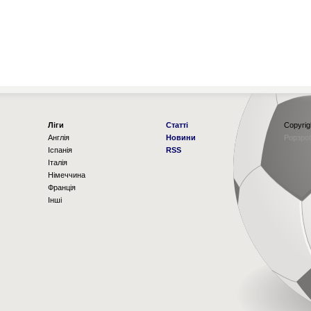
Ліги
Статті
Copyrig
Англія
Новини
Рорзро
Іспанія
RSS
Італія
Німеччина
Франція
Інші