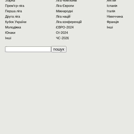
Збірна
Ліга чемпіонів
Англія
Прем'єр-ліга
Ліга Європи
Іспанія
Перша ліга
Міжнародні
Італія
Друга ліга
Ліга націй
Німеччина
Кубок України
Ліга конференцій
Франція
Молодіжка
ЄВРО-2024
Інші
Юнаки
OI-2024
Інші
ЧС-2026