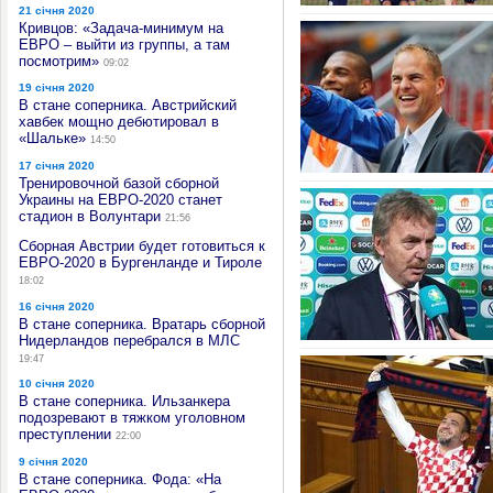
21 січня 2020
Кривцов: «Задача-минимум на
ЕВРО – выйти из группы, а там
посмотрим»
09:02
19 січня 2020
В стане соперника. Австрийский
хавбек мощно дебютировал в
«Шальке»
14:50
17 січня 2020
Тренировочной базой сборной
Украины на ЕВРО-2020 станет
стадион в Волунтари
21:56
Сборная Австрии будет готовиться к
ЕВРО-2020 в Бургенланде и Тироле
18:02
16 січня 2020
В стане соперника. Вратарь сборной
Нидерландов перебрался в МЛС
19:47
10 січня 2020
В стане соперника. Ильзанкера
подозревают в тяжком уголовном
преступлении
22:00
9 січня 2020
В стане соперника. Фода: «На