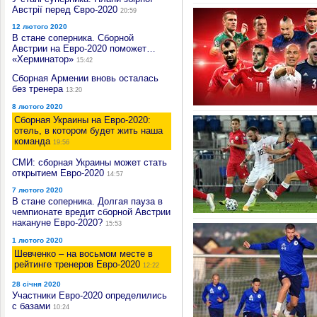
Австрії перед Євро-2020
20:59
12 лютого 2020
В стане соперника. Сборной
Австрии на Евро-2020 поможет…
«Херминатор»
15:42
Сборная Армении вновь осталась
без тренера
13:20
8 лютого 2020
Сборная Украины на Евро-2020:
отель, в котором будет жить наша
команда
19:56
СМИ: сборная Украины может стать
открытием Евро-2020
14:57
7 лютого 2020
В стане соперника. Долгая пауза в
чемпионате вредит сборной Австрии
накануне Евро-2020?
15:53
1 лютого 2020
Шевченко – на восьмом месте в
рейтинге тренеров Евро-2020
12:22
28 січня 2020
Участники Евро-2020 определились
с базами
10:24