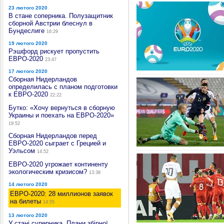
23 лютого 2020
В стане соперника. Полузащитник
сборной Австрии блеснул в
Бундеслиге
16:29
19 лютого 2020
Рэшфорд рискует пропустить
ЕВРО-2020
23:47
17 лютого 2020
Сборная Нидерландов
определилась с планом подготовки
к ЕВРО-2020
22:22
Бутко: «Хочу вернуться в сборную
Украины и поехать на ЕВРО-2020»
19:52
Сборная Нидерландов перед
ЕВРО-2020 сыграет с Грецией и
Уэльсом
14:52
ЕВРО-2020 угрожает континенту
экологическим кризисом?
13:38
14 лютого 2020
ЕВРО-2020: 28 миллионов заявок
на билеты
14:55
13 лютого 2020
У стані суперника. Плани збірної