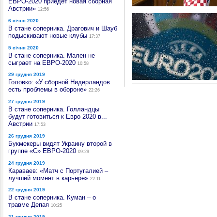
ЕВРО-2020 приедет новая сборная
Австрии»
12:56
6 січня 2020
В стане соперника. Драгович и Шауб
подыскивают новые клубы
17:37
5 січня 2020
В стане соперника. Мален не
сыграет на ЕВРО-2020
10:58
29 грудня 2019
Головко: «У сборной Нидерландов
есть проблемы в обороне»
22:26
27 грудня 2019
В стане соперника. Голландцы
будут готовиться к Евро-2020 в...
Австрии
17:53
26 грудня 2019
Букмекеры видят Украину второй в
группе «C» ЕВРО-2020
09:29
24 грудня 2019
Караваев: «Матч с Португалией –
лучший момент в карьере»
22:11
22 грудня 2019
В стане соперника. Куман – о
травме Депая
10:25
21 грудня 2019