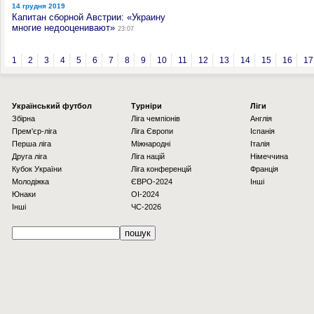
14 грудня 2019
Капитан сборной Австрии: «Украину
многие недооценивают»
23:07
1
2
3
4
5
6
7
8
9
10
11
12
13
14
15
16
17
Українcький футбол
Турніри
Ліги
Збірна
Ліга чемпіонів
Англія
Прем'єр-ліга
Ліга Європи
Іспанія
Перша ліга
Міжнародні
Італія
Друга ліга
Ліга націй
Німеччина
Кубок України
Ліга конференцій
Франція
Молодіжка
ЄВРО-2024
Інші
Юнаки
OI-2024
Інші
ЧС-2026