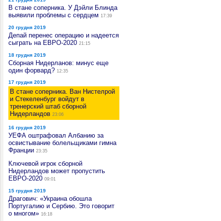
В стане соперника. У Дэйли Блинда
выявили проблемы с сердцем
17:39
20 грудня 2019
Депай перенес операцию и надеется
сыграть на ЕВРО-2020
21:15
18 грудня 2019
Сборная Нидерланов: минус еще
один форвард?
12:35
17 грудня 2019
В стане соперника. Ван Нистелрой
и Стекеленбург войдут в
тренерский штаб сборной
Нидерландов
23:06
16 грудня 2019
УЕФА оштрафовал Албанию за
освистывание болельщиками гимна
Франции
23:35
Ключевой игрок сборной
Нидерландов может пропустить
ЕВРО-2020
09:01
15 грудня 2019
Драгович: «Украина обошла
Португалию и Сербию. Это говорит
о многом»
16:18