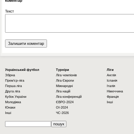
Коментар
Текст
Українcький футбол
Турніри
Ліги
Збірна
Ліга чемпіонів
Англія
Прем'єр-ліга
Ліга Європи
Іспанія
Перша ліга
Міжнародні
Італія
Друга ліга
Ліга націй
Німеччина
Кубок України
Ліга конференцій
Франція
Молодіжка
ЄВРО-2024
Інші
Юнаки
OI-2024
Інші
ЧС-2026