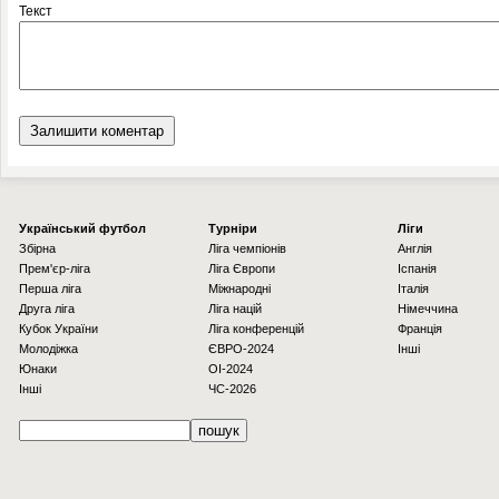
Текст
Українcький футбол
Турніри
Ліги
Збірна
Ліга чемпіонів
Англія
Прем'єр-ліга
Ліга Європи
Іспанія
Перша ліга
Міжнародні
Італія
Друга ліга
Ліга націй
Німеччина
Кубок України
Ліга конференцій
Франція
Молодіжка
ЄВРО-2024
Інші
Юнаки
OI-2024
Інші
ЧС-2026