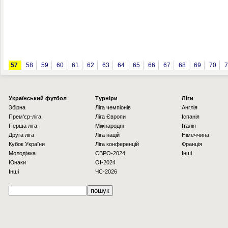
57
58
59
60
61
62
63
64
65
66
67
68
69
70
7
Українcький футбол
Турніри
Ліги
Збірна
Ліга чемпіонів
Англія
Прем'єр-ліга
Ліга Європи
Іспанія
Перша ліга
Міжнародні
Італія
Друга ліга
Ліга націй
Німеччина
Кубок України
Ліга конференцій
Франція
Молодіжка
ЄВРО-2024
Інші
Юнаки
OI-2024
Інші
ЧС-2026