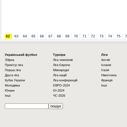
62
63
64
65
66
67
68
69
70
71
72
73
74
75
7
Українcький футбол
Турніри
Ліги
Збірна
Ліга чемпіонів
Англія
Прем'єр-ліга
Ліга Європи
Іспанія
Перша ліга
Міжнародні
Італія
Друга ліга
Ліга націй
Німеччина
Кубок України
Ліга конференцій
Франція
Молодіжка
ЄВРО-2024
Інші
Юнаки
OI-2024
Інші
ЧС-2026