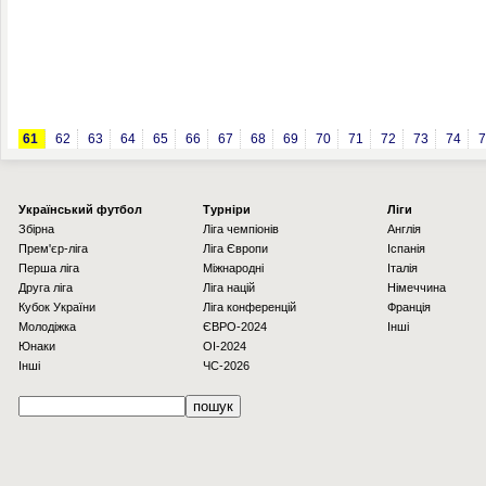
61
62
63
64
65
66
67
68
69
70
71
72
73
74
7
Українcький футбол
Турніри
Ліги
Збірна
Ліга чемпіонів
Англія
Прем'єр-ліга
Ліга Європи
Іспанія
Перша ліга
Міжнародні
Італія
Друга ліга
Ліга націй
Німеччина
Кубок України
Ліга конференцій
Франція
Молодіжка
ЄВРО-2024
Інші
Юнаки
OI-2024
Інші
ЧС-2026