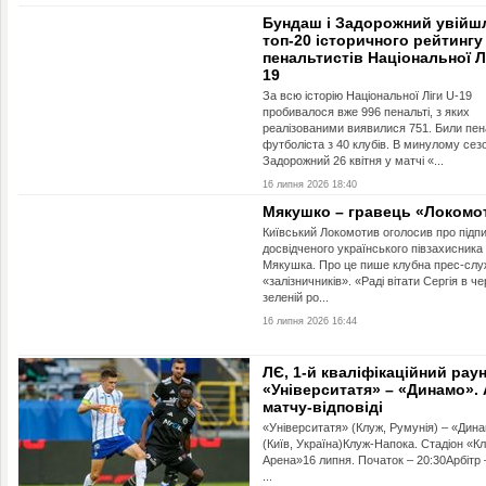
Бундаш і Задорожний увійш
топ-20 історичного рейтингу
пенальтистів Національної Л
19
За всю історію Національної Ліги U-19
пробивалося вже 996 пенальті, з яких
реалізованими виявилися 751. Били пен
футболіста з 40 клубів. В минулому сезо
Задорожний 26 квітня у матчі «...
16 липня 2026 18:40
Мякушко – гравець «Локомо
Київський Локомотив оголосив про підп
досвідченого українського півзахисника
Мякушка. Про це пише клубна прес-слу
«залізничників». «Раді вітати Сергія в ч
зеленій ро...
16 липня 2026 16:44
ЛЄ, 1-й кваліфікаційний раун
«Університатя» – «Динамо».
матчу-відповіді
«Університатя» (Клуж, Румунія) – «Дин
(Київ, Україна)Клуж-Напока. Стадіон «К
Арена»16 липня. Початок – 20:30Арбітр
...