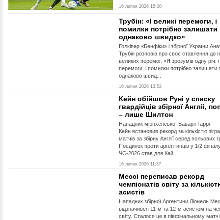
16 липня 2026 15:00
Трубін: «І великі перемоги, і
помилки потрібно залишати
однаково швидко»
Голкіпер «Бенфіки» і збірної України Ана
Трубін розповів про своє ставлення до п
великих перемог. «Я зрозумів одну річ: і
перемоги, і помилки потрібно залишати 
однаково швид...
16 липня 2026 13:52
Кейн обійшов Руні у списку
гвардійців збірної Англіі, п
– лише Шилтон
Нападник мюнхенської Баварії Гаррі
Кейн встановив рекорд за кількістю зігр
матчів за збірну Англії серед польових г
Поєдинок проти аргентинців у 1/2 фінал
ЧС-2026 став для Кей...
16 липня 2026 11:37
Мессі переписав рекорд
чемпіонатів світу за кількіст
асистів
Нападник збірної Аргентини Ліонель Мес
відзначився 11-м та 12-м асистом на ч
світу. Сталося це в півфінальному матч