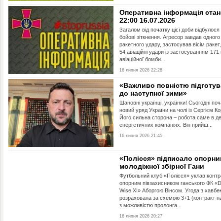
Оперативна інформація стан
22:00 16.07.2026
Загалом від початку цієї доби відбулося
бойові зіткнення. Агресор завдав одного
ракетного удару, застосував вісім ракет,
54 авіаційні удари із застосуванням 171
авіаційної бомби...
16 липня 2026 22:28
«Важливо повністю підготув
до наступної зими»
Шановні українці, українки! Сьогодні по
новий уряд України на чолі із Сергієм К
Його сильна сторона – робота саме в д
енергетичних компаніях. Він прийш...
16 липня 2026 21:45
«Полісся» підписало опорни
молодіжної збірної Гани
Футбольний клуб «Полісся» уклав контра
опорним півзахисником ганського ФК 
Wise XI» Аборгою Вінсом. Угода з хавбе
розрахована за схемою 3+1 (контракт н
з можливістю пролонга...
16 липня 2026 20:27