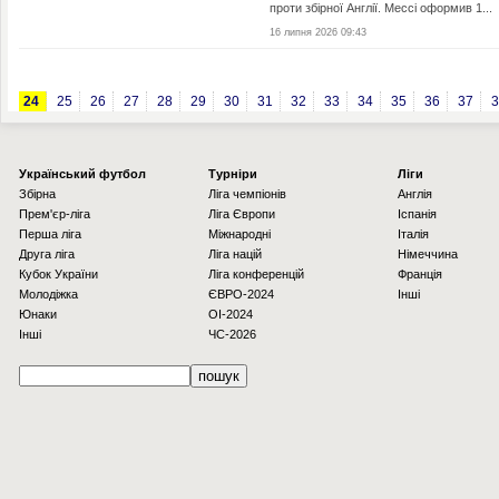
проти збірної Англії. Мессі оформив 1...
16 липня 2026 09:43
24
25
26
27
28
29
30
31
32
33
34
35
36
37
3
Українcький футбол
Турніри
Ліги
Збірна
Ліга чемпіонів
Англія
Прем'єр-ліга
Ліга Європи
Іспанія
Перша ліга
Міжнародні
Італія
Друга ліга
Ліга націй
Німеччина
Кубок України
Ліга конференцій
Франція
Молодіжка
ЄВРО-2024
Інші
Юнаки
OI-2024
Інші
ЧС-2026