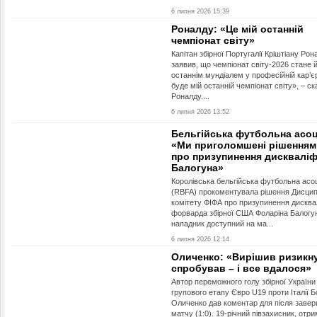
6 липня 2026 15:39
Роналду: «Це мій останній
чемпіонат світу»
Капітан збірної Португалії Кріштіану Рон
заявив, що чемпіонат світу-2026 стане 
останнім мундіалем у професійній кар’єр
буде мій останній чемпіонат світу», – ск
Роналду....
6 липня 2026 13:52
Бельгійська футбольна асоц
«Ми приголомшені рішенням
про призупинення дискваліфі
Балогуна»
Королівська бельгійська футбольна асоц
(RBFA) прокоментувала рішення Дисцип
комітету ФІФА про призупинення дисквал
форварда збірної США Фоларіна Балогу
нападник доступний на ма...
6 липня 2026 12:14
Оличенко: «Вирішив ризикну
спробував – і все вдалося»
Автор переможного голу збірної України
групового етапу Євро U19 проти Італії Б
Оличенко дав коментар для після заве
матчу (1:0). 19-річний півзахисник, отри