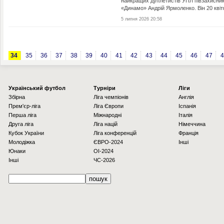
найкращих дуплетистів УПЛ півзахисни
«Динамо» Андрій Ярмоленко. Він 20 квітн
5 липня 2026 20:58
34
35
36
37
38
39
40
41
42
43
44
45
46
47
4
Українcький футбол
Турніри
Ліги
Збірна
Ліга чемпіонів
Англія
Прем'єр-ліга
Ліга Європи
Іспанія
Перша ліга
Міжнародні
Італія
Друга ліга
Ліга націй
Німеччина
Кубок України
Ліга конференцій
Франція
Молодіжка
ЄВРО-2024
Інші
Юнаки
OI-2024
Інші
ЧС-2026