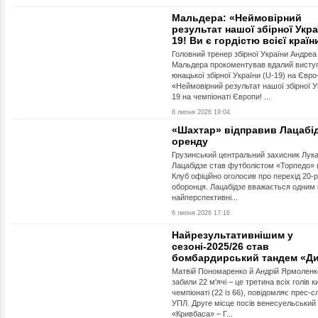
Мальдера: «Неймовірний
результат нашої збірної Укра
19! Ви є гордістю всієї країн
Головний тренер збірної України Андреа
Мальдера прокоментував вдалий висту
юнацької збірної України (U-19) на Євро
«Неймовірний результат нашої збірної У
19 на чемпіонаті Європи! ...
6 липня 2026 19:04
«Шахтар» відправив Лацабід
оренду
Грузинський центральний захисник Лук
Лацабідзе став футболістом «Торпедо» (
Клуб офіційно оголосив про перехід 20-р
оборонця. Лацабідзе вважається одним 
найперспективні...
6 липня 2026 17:16
Найрезультативнішим у
сезоні-2025/26 став
бомбардирський тандем «Д
Матвій Пономаренко й Андрій Ярмоленк
забили 22 м'ячі – це третина всіх голів к
чемпіонаті (22 із 66), повідомляє прес-
УПЛ. Друге місце посів венесуельський
«Кривбаса» – Г...