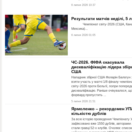
6 липня 2026 10:37
Результати матчів неділі, 5 
Чемпіонат світу-2026 (США, Кана
Мексика)...
6 липня 2026 01:05
ЧС-2026. ФІФА скасувала
дискваліфікацію лідера збір
США
Нападник збірної США Фоларін Балогун
взяти участь у матчі 1/8 фіналу чемпіон
світу-2026 проти Бельгії, попри попере
дискваліфікацію. Раніше очікувалося, щ
форвард пропустить ...
5 липня 2026 21:51
Ярмоленко – рекордсмен УП
кількістю дублів
За всю історію проведення Чемпіонату 
зафіксовано вже 1550 дублів, авторами
стали гравці 52-х клубів. Очолює список