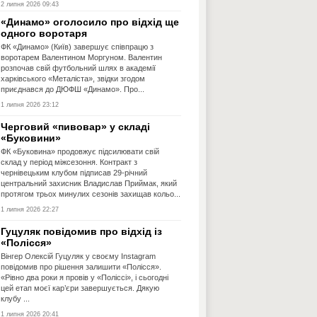
2 липня 2026 09:43
«Динамо» оголосило про відхід ще
одного воротаря
ФК «Динамо» (Київ) завершує співпрацю з
воротарем Валентином Моргуном. Валентин
розпочав свій футбольний шлях в академії
харківського «Металіста», звідки згодом
приєднався до ДЮФШ «Динамо». Про...
1 липня 2026 23:12
Черговий «пивовар» у складі
«Буковини»
ФК «Буковина» продовжує підсилювати свій
склад у період міжсезоння. Контракт з
чернівецьким клубом підписав 29-річний
центральний захисник Владислав Приймак, який
протягом трьох минулих сезонів захищав кольо...
1 липня 2026 22:27
Гуцуляк повідомив про відхід із
«Полісся»
Вінгер Олексій Гуцуляк у своєму Instagram
повідомив про рішення залишити «Полісся».
«Рівно два роки я провів у «Поліссі», і сьогодні
цей етап моєї кар’єри завершується. Дякую
клубу ...
1 липня 2026 20:41