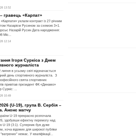
26 13:52
 – гравець «Карпат»
і «Карпати» уклали контракт із 27-річним
том Назарієм Русином за схемою 3+1.
досьє Назарій Русин Дата народження:
8 Міс...
26 12:14
ання Ігоря Суркіса з Днем
ивного журналіста
 липня в усьому світі відзначається
ний день спортивного журналіста. З
рофесійного свята спортивних
тів привітав президент ФК «Динамо»
р Суркіс: ...
26 10:49
026 (U-19), група В. Сербія –
а. Анонс матчу
країни U-19 прекрасно розпочала
6, здобувши ефектну перемогу над
ю U-19 (3:1). Суперник був дуже
м, хоча відомих для широкої публіки
 "ватрених" немає. У кваліфікації...