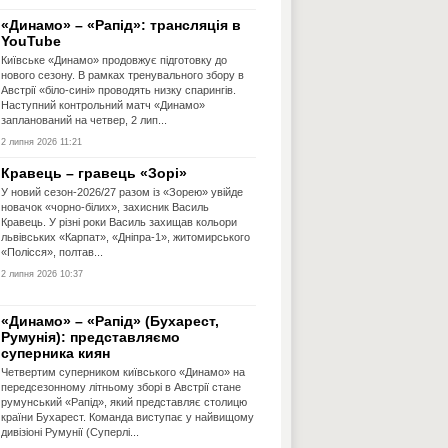
«Динамо» – «Рапід»: трансляція в
YouTube
Київське «Динамо» продовжує підготовку до
нового сезону. В рамках тренувального збору в
Австрії «біло-сині» проводять низку спарингів.
Наступний контрольний матч «Динамо»
запланований на четвер, 2 лип...
2 липня 2026 11:21
Кравець – гравець «Зорі»
У новий сезон-2026/27 разом із «Зорею» увійде
новачок «чорно-білих», захисник Василь
Кравець. У різні роки Василь захищав кольори
львівських «Карпат», «Дніпра-1», житомирського
«Полісся», полтав...
2 липня 2026 10:37
«Динамо» – «Рапід» (Бухарест,
Румунія): представляємо
суперника киян
Четвертим суперником київського «Динамо» на
передсезонному літньому зборі в Австрії стане
румунський «Рапід», який представляє столицю
країни Бухарест. Команда виступає у найвищому
дивізіоні Румунії (Суперлі...