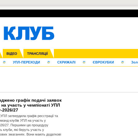
нфедерацій
га ліга
Франція
ВІДЕО
Ліга націй
Кубок України
Інші
ЧЄ-2015 (U-21)
ТРАНСЛЯЦІЇ
Ліга конференцій
Молодіжка
Копа Америка
ЄВРО-2024
Юнаки
ЧС-2018
Інші
OI-2024
ЄВРО-2020
ЧС-2026
Ч
УПЛ-ПЕРЕХОДИ
СКРИЖАЛІ
ЄВРОКУБКИ
Зол
рджено графік подачі заявок
 на участь у чемпіонаті УПЛ
-2026/27
 УПЛ затвердила графік реєстрації та
оманд клубів УПЛ на участь у
026/27. Першими цю процедуру
ь клуби, які беруть участь у
ових змаганнях. Вони мають додаткові