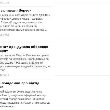
26 21:35
 залишає «Верес»
ець рівненського ліцею №26 та ДЮСШ з
 «Верес» Дмитро Кльоц – залишає
 Строк дії трудового договору між
и сплив 30 червня і 30-річний
ник отримав статус вільного агента....
26 19:58
івка» орендувала оборонця
аря»
к «Шахтаря» Микола Огарков на правах
ратиме за «Кудрівку». Угода діятиме до
зону-2026/27. Нагадаємо, 21-річний
ь є вихованцем Академії «Шахтаря», за
пав ...
26 18:10
 повідомив про відхід
ка
кий захисник Олександр Зінченко
«Аякс», повідомив офіційний твіттер
онтракт гравця закінчився 30 червня.
 буде продовжена. Разом з ним команду
 вільних а...