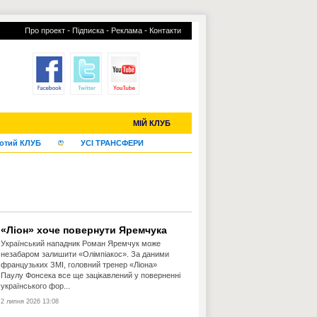
-
-
-
Про проект
Підписка
Реклама
Контакти
С-2019 (U-20)
ЧС-2022
МІЙ КЛУБ
отий КЛУБ
УСІ ТРАНСФЕРИ
«Ліон» хоче повернути Яремчука
Український нападник Роман Яремчук може
незабаром залишити «Олімпіакос». За даними
французьких ЗМІ, головний тренер «Ліона»
Паулу Фонсека все ще зацікавлений у поверненні
українського фор...
2 липня 2026 13:08