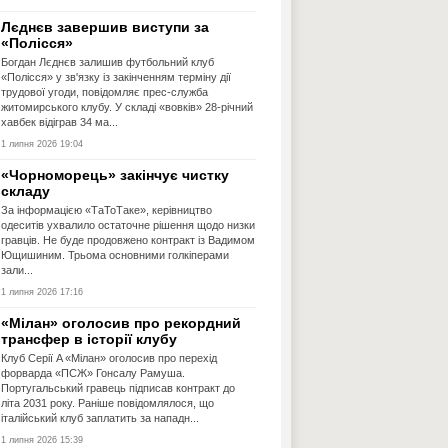
Лєднєв завершив виступи за
«Полісся»
Богдан Лєднєв залишив футбольний клуб
«Полісся» у зв'язку із закінченням терміну дії
трудової угоди, повідомляє прес-служба
житомирського клубу. У складі «вовків» 28-річний
хавбек відіграв 34 ма...
1 липня 2026 19:04
«Чорноморець» закінчує чистку
складу
За інформацією «ТаТоТаке», керівництво
одеситів ухвалило остаточне рішення щодо низки
гравців. Не буде продовжено контракт із Вадимом
Ющишиним. Трьома основними голкіперами
зали...
1 липня 2026 17:16
«Мілан» оголосив про рекордний
трансфер в історії клубу
Клуб Серії A «Мілан» оголосив про перехід
форварда «ПСЖ» Гонсалу Рамуша.
Португальський гравець підписав контракт до
літа 2031 року. Раніше повідомлялося, що
італійський клуб заплатить за нападн...
1 липня 2026 15:39