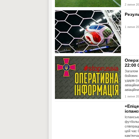
2 липня 20
Резуль
.
1 липня 20
Опера
22:00 
Загалом 
бойових 
ударів (
авіаційн
авіаційни
1 липня 20
«Епіц
іспан
Іспанськ
футбольн
співпрац
цей час 
кам’янча