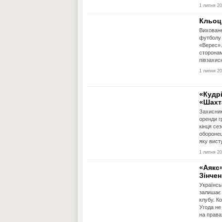
1 липня 20
Кльоц
Вихован
футболу
«Верес».
сторонам
півзахис
1 липня 20
«Кудр
«Шахт
Захисни
оренди г
кінця се
оборонец
яку висту
1 липня 20
«Аякс»
Зінчен
Українсь
залишає 
клубу. К
Угода не
на правах