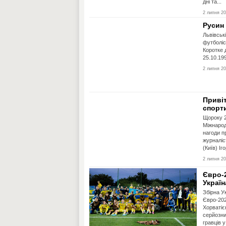
дні та...
2 липня 20
Русин
Львівськ
футболіс
Коротке 
25.10.199
2 липня 20
Привіт
спорт
Щороку 2
Міжнарод
нагоди п
журналіс
(Київ) Іго
2 липня 20
Євро-2
Україн
Збірна У
Євро-202
Хорватіє
серйозни
гравців у