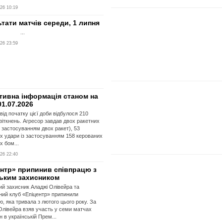
26 10:19
тати матчів середи, 1 липня
..
26 23:59
тивна інформація станом на
01.07.2026
від початку цієї доби відбулося 210
зіткнень. Агресор завдав двох ракетних
із застосуванням двох ракет), 53
их удари із застосуванням 158 керованих
х бом...
26 22:40
ентр» припинив співпрацю з
ським захисником
ий захисник Аладжі Олівейра та
ий клуб «Епіцентр» припинили
ю, яка тривала з лютого цього року. За
Олівейра взяв участь у семи матчах
н в українській Прем...