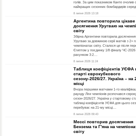
голів. За цим показником Канте очолив 
найкращих сезонних бомбардирів серед у
8 липня 2026 13:18
Аргентина повторила цікаве
досягнення Уругваю на чемп
світу
Збірна Аргентини повторила досягнення 
Уругваю за довжиною серії матчів з 2+ 
чемпіонатах світу. Сталося це після пе
Єгиптом у поєдинку 1/8 фіналу ЧС-2026
рахунком 3:2....
8 липня 2026 11:24
Таблиця коефіцієнтів УЄФА 
старті єврокубкового
сезону-2026/27. Україна – на 
місці
Вчора першими матчами 1-го кваліфікац
раунду Ліги чемпіонів розпочався євро
сезон-2026/27. Україна у стартовому ст
таблиці коефіцієнтів УЄФА для цього се
перебуває на 21-му місці....
8 липня 2026 09:43
Мессі повторив досягнення
Бензема та Г'яна на чемпіона
світу