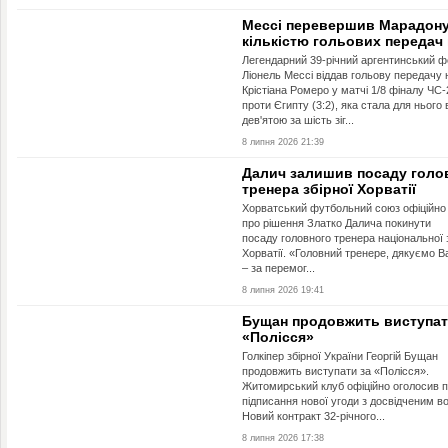
Мессі перевершив Марадону
кількістю гольових передач
Легендарний 39-річний аргентинський 
Ліонель Мессі віддав гольову передачу 
Крістіана Ромеро у матчі 1/8 фіналу ЧС
проти Єгипту (3:2), яка стала для нього
дев'ятою за шість зіг...
8 липня 2026 21:39
Далич залишив посаду голо
тренера збірної Хорватії
Хорватський футбольний союз офіційно
про рішення Златко Далича покинути
посаду головного тренера національної 
Хорватії. «Головний тренере, дякуємо В
– за перемог...
8 липня 2026 19:41
Бущан продовжить виступат
«Полісся»
Голкіпер збірної України Георгій Бущан
продовжить виступати за «Полісся».
Житомирський клуб офіційно оголосив 
підписання нової угоди з досвідченим в
Новий контракт 32-річного...
8 липня 2026 17:38