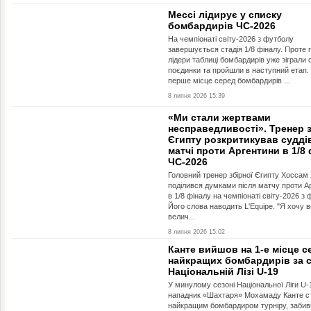
Мессі лідирує у списку
бомбардирів ЧС-2026
На чемпіонаті світу-2026 з футболу
завершується стадія 1/8 фіналу. Проте 
лідери таблиці бомбардирів уже зіграли 
поєдинки та пройшли в наступний етап.
перше місце серед бомбардирів ...
8 липня 2026 15:39
«Ми стали жертвами
несправедливості». Тренер з
Єгипту розкритикував судді
матчі проти Аргентини в 1/8
ЧС-2026
Головний тренер збірної Єгипту Хоссам
поділився думками після матчу проти А
в 1/8 фіналу на чемпіонаті світу-2026 з 
Його слова наводить L'Equipe. "Я хочу 
велич...
8 липня 2026 15:02
Канте вийшов на 1-е місце с
найкращих бомбардирів за с
Національній Лізі U-19
У минулому сезоні Національної Ліги U-
нападник «Шахтаря» Мохамаду Канте с
найкращим бомбардиром турніру, заби