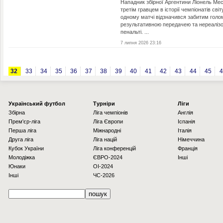
Нападник збірної Аргентини Ліонель Мес
третім гравцем в історії чемпіонатів світ
одному матчі відзначився забитим голо
результативною передачею та нереаліз
пенальті. ...
7 липня 2026 23:16
32
33
34
35
36
37
38
39
40
41
42
43
44
45
4
Українcький футбол
Турніри
Ліги
Збірна
Ліга чемпіонів
Англія
Прем'єр-ліга
Ліга Європи
Іспанія
Перша ліга
Міжнародні
Італія
Друга ліга
Ліга націй
Німеччина
Кубок України
Ліга конференцій
Франція
Молодіжка
ЄВРО-2024
Інші
Юнаки
OI-2024
Інші
ЧС-2026