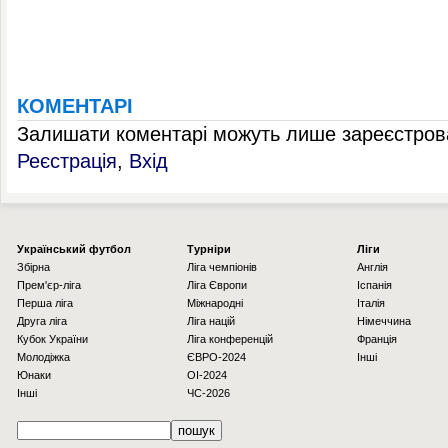
КОМЕНТАРІ
Залишати коментарі можуть лише зареєстрова
Реєстрація
,
Вхід
Українcький футбол
Турніри
Ліги
Збірна
Ліга чемпіонів
Англія
Прем'єр-ліга
Ліга Європи
Іспанія
Перша ліга
Міжнародні
Італія
Друга ліга
Ліга націй
Німеччина
Кубок України
Ліга конференцій
Франція
Молодіжка
ЄВРО-2024
Інші
Юнаки
OI-2024
Інші
ЧС-2026