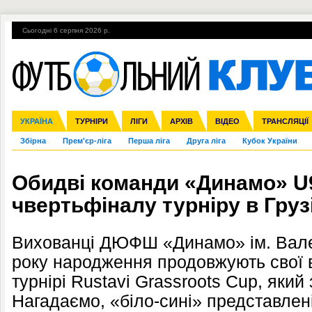
Сьогодні 6 серпня 2026 р.
Гарячі теми
УПЛ, 1-й тур
ВІЙНА
УПЛ-ПЕРЕХОДИ
УКРАЇНА
Ліга чемпіонів
Англія
ЧС-2014
Іспанія
ЄВРО-2016
ТУРНІРИ
Ліга Європи
Італія
Росія
ЛІГИ
Німеччина
Міжнародні
Кубок конфедерацій
АРХІВ
Франція
ВІДЕО
Ліга націй
Інші
ЧЄ-2015 (U-21
ТРАНСЛЯЦІЇ
Ліга конф
Збірна
Прем'єр-ліга
Перша ліга
Друга ліга
Кубок України
Обидві команди «Динамо» U
чвертьфіналу турніру в Грузі
Вихованці ДЮФШ «Динамо» ім. Вале
року народження продовжують свої 
турнірі Rustavi Grassroots Cup, який 
Нагадаємо, «біло-сині» представлен