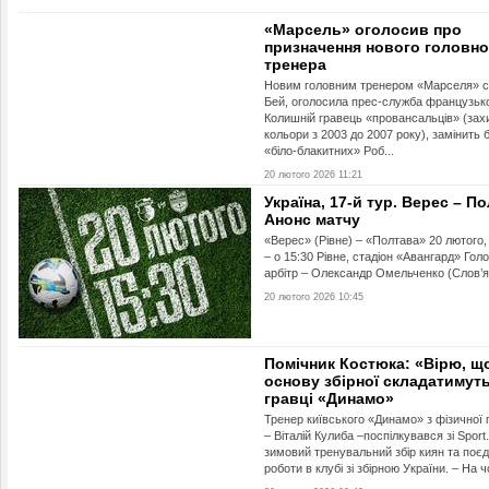
«Марсель» оголосив про
призначення нового головно
тренера
Новим головним тренером «Марселя» с
Бей, оголосила прес-служба французько
Колишній гравець «провансальців» (зах
кольори з 2003 до 2007 року), замінить 
«біло-блакитних» Роб...
20 лютого 2026 11:21
Україна, 17-й тур. Верес – П
Анонс матчу
«Верес» (Рівне) – «Полтава» 20 лютого,
– о 15:30 Рівне, стадіон «Авангард» Гол
арбітр – Олександр Омельченко (Слов’ян
20 лютого 2026 10:45
Помічник Костюка: «Вірю, щ
основу збірної складатимут
гравці «Динамо»
Тренер київського «Динамо» з фізичної 
– Віталій Кулиба –поспілкувався зі Sport
зимовий тренувальний збір киян та поє
роботи в клубі зі збірною України. – На ч