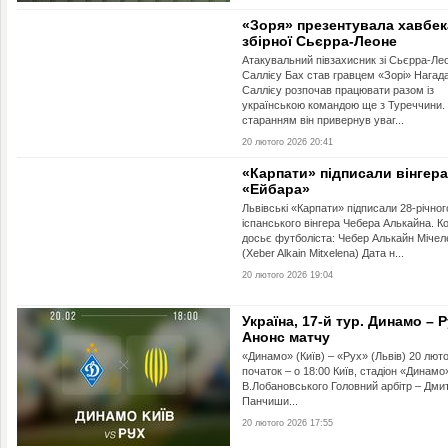
«Зоря» презентувала хавбек
збірної Сьєрра-Леоне
Атакувальний півзахисник зі Сьєрра-Ле
Саллієу Бах став гравцем «Зорі» Нагад
Саллієу розпочав працювати разом із
українською командою ще з Туреччини.
старанням він привернув уваг...
20 лютого 2026 20:41
«Карпати» підписали вінгера
«Ейбара»
Львівські «Карпати» підписали 28-річног
іспанського вінгера Чебера Алькайна. К
досьє футболіста: Чебер Алькайн Мічел
(Xeber Alkain Mitxelena) Дата н...
20 лютого 2026 19:04
Україна, 17-й тур. Динамо – Р
Анонс матчу
«Динамо» (Київ) – «Рух» (Львів) 20 люто
початок – о 18:00 Київ, стадіон «Динамо»
В.Лобановського Головний арбітр – Дми
Панчиши...
20 лютого 2026 17:55