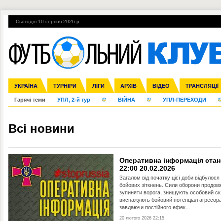
Сьогодні 10 серпня 2026 р.
УКРАЇНА
Збірна
Ліга чемпіонів
Англія
ЧС-2014
Іспанія
Прем'єр-ліга
ЄВРО-2016
ТУРНІРИ
Ліга Європи
Італія
Росія
Перша ліга
ЛІГИ
Німеччина
Міжнародні
Кубок конфедерацій
АРХІВ
Друга ліга
Франція
ВІДЕО
Ліга націй
Кубок України
Інші
ЧЄ-2015 (U-21
ТРАНСЛЯЦІЇ
Ліга конф
Гарячі теми
УПЛ, 2-й тур
ВІЙНА
УПЛ-ПЕРЕХОДИ
Всі новини
Оперативна інформація стан
22:00 20.02.2026
Загалом від початку цієї доби відбулося
бойових зіткнень. Сили оборони продо
зупиняти ворога, знищують особовий ск
виснажують бойовий потенціал агресора
завдаючи постійного ефек...
20 лютого 2026 22:15