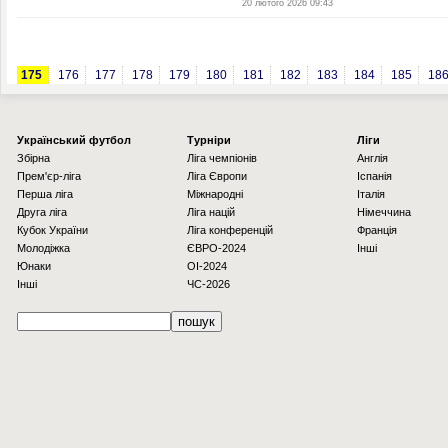
20 лютого 2026 09:43
175
176
177
178
179
180
181
182
183
184
185
18
Українcький футбол
Турніри
Ліги
Збірна
Ліга чемпіонів
Англія
Прем'єр-ліга
Ліга Європи
Іспанія
Перша ліга
Міжнародні
Італія
Друга ліга
Ліга націй
Німеччина
Кубок України
Ліга конференцій
Франція
Молодіжка
ЄВРО-2024
Інші
Юнаки
OI-2024
Інші
ЧС-2026