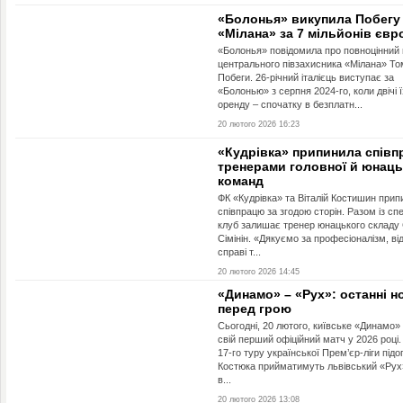
«Болонья» викупила Побегу
«Мілана» за 7 мільйонів євр
«Болонья» повідомила про повноцінний
центрального півзахисника «Мілана» Т
Побеги. 26-річний італієць виступає за
«Болонью» з серпня 2024-го, коли двічі 
оренду – спочатку в безплатн...
20 лютого 2026 16:23
«Кудрівка» припинила співп
тренерами головної й юнаць
команд
ФК «Кудрівка» та Віталій Костишин прип
співпрацю за згодою сторін. Разом із сп
клуб залишає тренер юнацького складу 
Сімінін. «Дякуємо за професіоналізм, ві
справі т...
20 лютого 2026 14:45
«Динамо» – «Рух»: останні н
перед грою
Сьогодні, 20 лютого, київське «Динамо» 
свій перший офіційний матч у 2026 році
17-го туру української Прем’єр-ліги підоп
Костюка прийматимуть львівський «Рух»
в...
20 лютого 2026 13:08