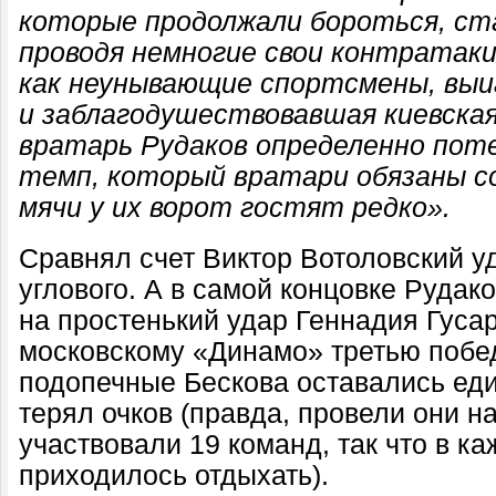
которые продолжали бороться, ст
проводя немногие свои контратаки
как неунывающие спортсмены, выи
и заблагодушествовавшая киевска
вратарь Рудаков определенно пот
темп, который вратари обязаны с
мячи у их ворот гостят редко».
Сравнял счет Виктор Вотоловский у
углового. А в самой концовке Рудак
на простенький удар Геннадия Гусар
московскому «Динамо» третью побед
подопечные Бескова оставались еди
терял очков (правда, провели они н
участвовали 19 команд, так что в ка
приходилось отдыхать).