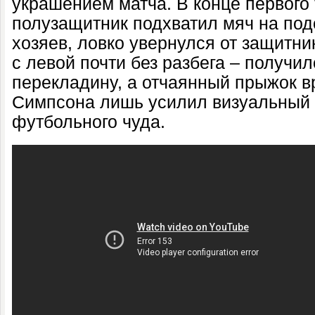
украшением матча. В конце первого
полузащитник подхватил мяч на под
хозяев, ловко увернулся от защитни
с левой почти без разбега – получи
перекладину, а отчаянный прыжок 
Симпсона лишь усилил визуальный 
футбольного чуда.