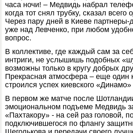
часа ночи! – Медвидь набрал телеф
когда тот снял трубку, сказал всего 
Через пару дней в Киеве партнеры
уже над Левченко, при любом удобн
вопрос.
В коллективе, где каждый сам за себ
интриги, не услышишь подобных
«ш
возможны только в кругу добрых др
Прекрасная атмосфера
–
еще один к
строился успех киевского «Динамо
В первом же матче после Шотланди
эмоциональном подъеме Медвидь з
«Пахтакору» - на сей раз головой, 
подключившегося по флангу защит
Щеголькова и передачи своего лучш