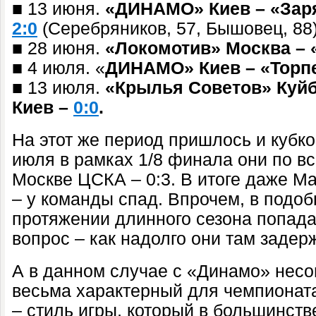
■ 13 июня.
«ДИНАМО» Киев – «Заря
2:0
(Серебряников, 57, Бышовец, 88)
■ 28 июня.
«Локомотив» Москва –
■ 4 июля. «
ДИНАМО» Киев – «Торп
■ 13 июля.
«Крылья Советов» Ку
Киев –
0:0
.
На этот же период пришлось и кубко
июля в рамках 1/8 финала они по вс
Москве ЦСКА – 0:3. В итоге даже М
– у команды спад. Впрочем, в подо
протяжении длинного сезона попада
вопрос – как надолго они там зад
А в данном случае с «Динамо» нес
весьма характерный для чемпионата
– стиль игры, который в большинств