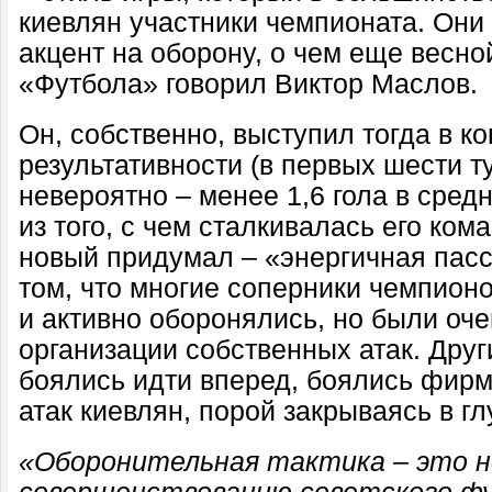
киевлян участники чемпионата. Он
акцент на оборону,
о чем еще весно
«Футбола» говорил Виктор Маслов.
Он, собственно, выступил тогда в 
результативности (в первых шести т
невероятно – менее 1,6 гола в средн
из того, с чем сталкивалась его ком
новый придумал – «энергичная пасс
том, что многие соперники чемпион
и активно оборонялись, но были оч
организации собственных атак. Дру
боялись идти вперед, боялись фир
атак киевлян, порой закрываясь в г
«Оборонительная
тактика
–
это н