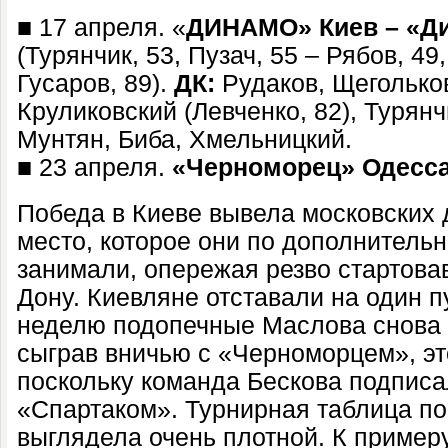
■ 17 апреля. «
ДИНАМО» Киев – «Д
(Турянчик, 53, Пузач, 55 – Рябов, 49
Гусаров, 89).
ДК:
Рудаков, Щегольков
Круликовский (Левченко, 82), Турянч
Мунтян, Биба, Хмельницкий.
■ 23 апреля.
«Черноморец» Одесс
Победа в Киеве вывела московских 
место, которое они по дополнитель
занимали, опережая резво стартова
Дону. Киевляне отставали на один пу
неделю подопечные Маслова снова 
сыграв вничью с «Черноморцем», эт
поскольку команда Бескова подписа
«Спартаком». Турнирная таблица по
выглядела очень плотной. К
примеру