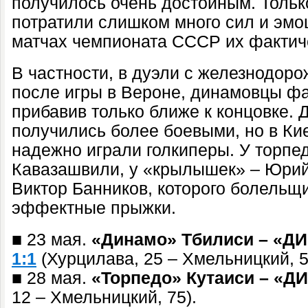
получилось очень достойным. Тольк
потратили слишком много сил и эмо
матчах чемпионата СССР их фактиче
В частности, в дуэли с железнодоро
после игры в Вероне, динамовцы фа
прибавив только ближе к концовке.
получились более боевыми, но в Ки
надежно играли голкиперы. У торпе
Кавазашвили, у «крылышек» – Юрий 
Виктор Банников, которого болельщ
эффектные прыжки.
■ 23 мая.
«Динамо» Тбилиси – «Д
1:1
(Хурцилава, 25 – Хмельницкий, 5
■ 28 мая.
«Торпедо» Кутаиси – «
12 – Хмельницкий, 75).