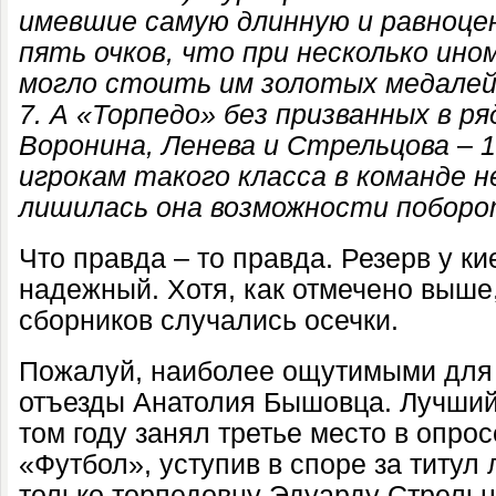
имевшие самую длинную и равноце
пять очков, что при несколько ино
могло стоить им золотых медалей
7. А «Торпедо» без призванных в р
Воронина, Ленева и Стрельцова
–
1
игрокам такого класса в команде не
лишилась она возможности поборо
Что правда – то правда. Резерв у к
надежный. Хотя, как отмечено выше, 
сборников случались осечки.
Пожалуй, наиболее ощутимыми для 
отъезды Анатолия Бышовца. Лучший
том году занял третье место в опро
«Футбол», уступив в споре за титул
только торпедовцу Эдуарду Стрельц