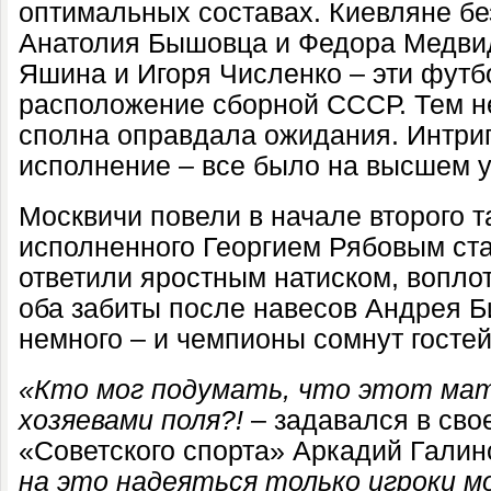
оптимальных составах. Киевляне б
Анатолия Бышовца и Федора Медвид
Яшина и Игоря Численко – эти футб
расположение сборной СССР. Тем не
сполна оправдала ожидания. Интриг
исполнение – все было на высшем у
Москвичи повели в начале второго 
исполненного Георгием Рябовым ст
ответили яростным натиском, вопло
оба забиты после навесов Андрея Б
немного – и чемпионы сомнут гостей.
«Кто мог подумать, что этот мат
хозяевами поля?!
– задавался в сво
«Советского спорта» Аркадий Галин
на это надеяться только игроки м