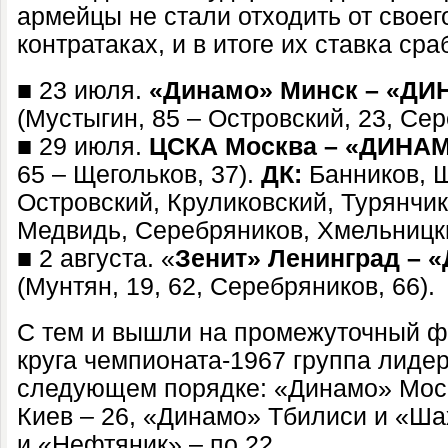
армейцы не стали отходить от своег
контратаках, и в итоге их ставка сра
■ 23 июля.
«Динамо» Минск – «Д
(Мустыгин, 85 – Островский, 23, Сер
■ 29 июля.
ЦСКА Москва – «ДИНА
65 – Щегольков, 37).
ДК:
Банников, Щ
Островский, Круликовский, Турянчик
Медвидь, Серебряников, Хмельницк
■ 2 августа. «
Зенит» Ленинград –
(Мунтян, 19, 62, Серебряников, 66).
С тем и вышли на промежуточный ф
круга чемпионата-1967 группа лиде
следующем порядке: «Динамо» Моск
Киев – 26, «Динамо» Тбилиси и «Ша
и «Нефтяник» – по 22…