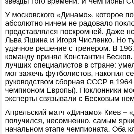
звезды того времени. И чемпионы С
У московского «Динамо», которое по
абсолютно ничем не радовало покло
представлялся поскромней. Даже не
Льва Яшина и Игоря Численко. Но т
удачное решение с тренером. В 196
команду принял Константин Бесков.
лучших специалистов в стране: умел
мог зажечь футболистов, накопил се
руководством сборная СССР в 1964 
чемпионом Европы). Поклонники мо
эксперты связывали с Бесковым н
А
прельский матч «Динамо» Киев – 
получился, несомненно, самым ярк
начальном этапе чемпионата. Оба кл