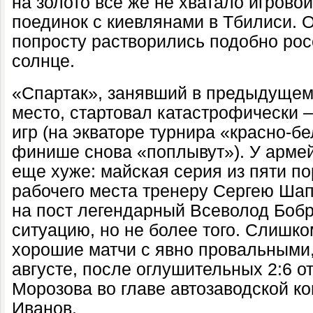
на золото все же не хватало игрово
поединок с киевлянами в Тбилиси. 
попросту растворились подобно ро
солнце.
«Спартак», занявший в предыдущем
место, стартовал катастрофически –
игр (на экваторе турнира «красно-бе
финише снова «поплывут»). У арме
еще хуже: майская серия из пяти п
рабочего места тренеру Сергею Ша
на пост легендарный Всеволод Боб
ситуацию, но не более того. Слишк
хорошие матчи с явно провальными,
августе, после оглушительных 2:6 о
Морозова во главе автозаводской 
Иванов.