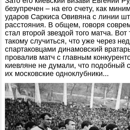
Зато его киевский визави Евгений Ру
безупречен – на его счету, как мини
ударов Саркиса Овивяна с линии шт
расстояния. В общем, говоря совре
стал второй звездой того матча. Вот
такому случиться, что уже через н
спартаковцами динамовский вратарь
провалив матч с главным конкурент
киевляне не думали, что подобный с
их московские одноклубники...