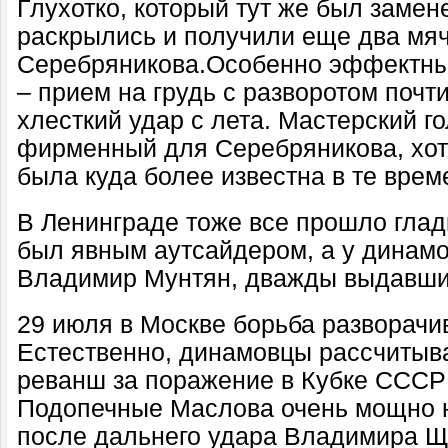
Глухотко, который тут же был замен
раскрылись и получили еще два мяч
Серебряникова.Особенно эффектны
– прием на грудь с разворотом почти
хлесткий удар с лета. Мастерский го
фирменный для Серебряникова, хотя
была куда более известна в те врем
В Ленинграде тоже все прошло гладк
был явным аутсайдером, а у динамо
Владимир Мунтян, дважды выдавши
29 июля в Москве борьба разворачи
Естественно, динамовцы рассчитыва
реванш за поражение в Кубке СССР
Подопечные Маслова очень мощно н
после дальнего удара Владимира Ще