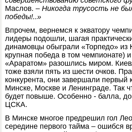
совершенствованию советского ф
Маслов. –
Н
икогда трусость не б
победы!..»
Впрочем, вернемся к экватору чемпи
лидеры подошли, шагая практически
динамовцы обыграли «Торпедо» из К
крупная победа в том чемпионате) и
«Араратом» разошлись миром. Киевл
тоже взяли пять из шести очков. Пра
конкурента, они завершали первый 
Минске, Москве и Ленинграде. Так ч
будет повыше. Особенно - балла, до
ЦСКА.
В Минске многое предрешил гол Лео
середине первого тайма – ошибся в