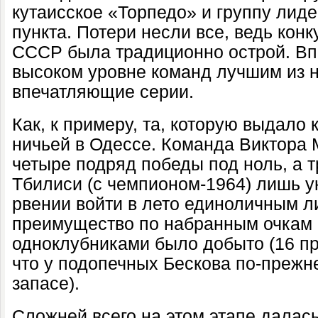
кутаисское «Торпедо» и группу лиде
пункта.
Потери несли все, ведь кон
СССР была традиционно острой. Вп
высоком уровне команд лучшим из 
впечатляющие серии.
Как, к примеру, та, которую выдало
ничьей в Одессе. Команда Виктора
четыре подряд победы под ноль, а т
Тбилиси (с чемпионом-1964) лишь у
рвении войти в лето единоличным 
преимущество по набранным очкам 
одноклубниками было добыто (16 про
что у подопечных Бескова по-прежн
запасе).
Сложней всего на этом этапе далас