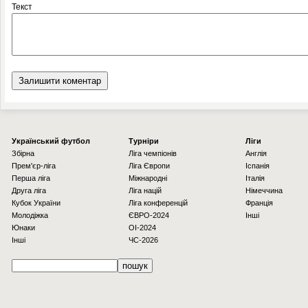
Текст
Українcький футбол
Турніри
Ліги
Збірна
Ліга чемпіонів
Англія
Прем'єр-ліга
Ліга Європи
Іспанія
Перша ліга
Міжнародні
Італія
Друга ліга
Ліга націй
Німеччина
Кубок України
Ліга конференцій
Франція
Молодіжка
ЄВРО-2024
Інші
Юнаки
OI-2024
Інші
ЧС-2026