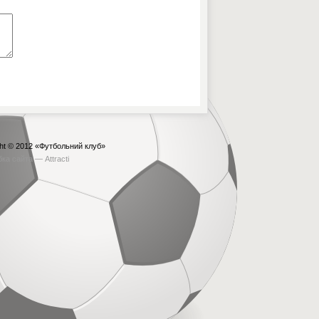
ht © 2012
«Футбольний клуб»
бка сайта —
Attracti