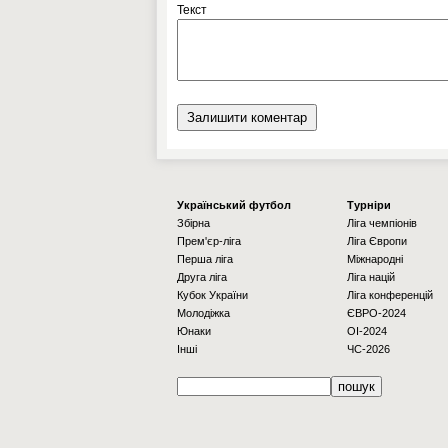
Текст
Українcький футбол
Турніри
Збірна
Ліга чемпіонів
Прем'єр-ліга
Ліга Європи
Перша ліга
Міжнародні
Друга ліга
Ліга націй
Кубок України
Ліга конференцій
Молодіжка
ЄВРО-2024
Юнаки
OI-2024
Інші
ЧС-2026