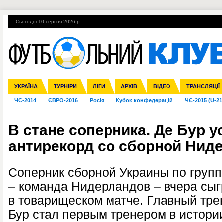
Сьогодні 10 серпня 2026 р.
Гарячі теми
УПЛ, 2-й тур
ВІЙНА
УПЛ-ПЕРЕХОДИ
УКРАЇНА
Збірна
Ліга чемпіонів
Англія
Іспанія
Прем'єр-ліга
ТУРНІРИ
Ліга Європи
Італія
Перша ліга
ЛІГИ
Німеччина
Міжнародні
АРХІВ
Друга ліга
Франція
ВІДЕО
Ліга націй
Кубок України
Інші
ТРАНСЛЯЦІЇ
Ліга конф
ЧС-2014
ЄВРО-2016
Росія
Кубок конфедерацій
ЧЄ-2015 (U-21
В стане соперника. Де Бур 
антирекорд со сборной Нид
Соперник сборной Украины по груп
– команда Нидерландов – вчера сы
в товарищеском матче. Главный тре
Бур стал первым тренером в истори