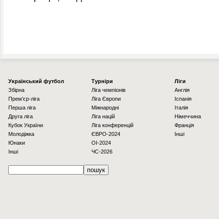
Українcький футбол
Турніри
Ліги
Збірна
Ліга чемпіонів
Англія
Прем'єр-ліга
Ліга Європи
Іспанія
Перша ліга
Міжнародні
Італія
Друга ліга
Ліга націй
Німеччина
Кубок України
Ліга конференцій
Франція
Молодіжка
ЄВРО-2024
Інші
Юнаки
OI-2024
Інші
ЧС-2026