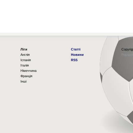
Ліги
Статті
Copyrig
Англія
Новини
Рорзро
Іспанія
RSS
Італія
Німеччина
Франція
Інші