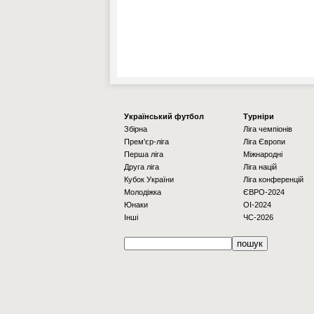
Українcький футбол
Турніри
Збірна
Ліга чемпіонів
Прем'єр-ліга
Ліга Європи
Перша ліга
Міжнародні
Друга ліга
Ліга націй
Кубок України
Ліга конференцій
Молодіжка
ЄВРО-2024
Юнаки
OI-2024
Інші
ЧС-2026