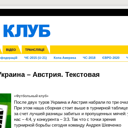
УПЛ-ПЕРЕХОДИ
СКРИЖАЛІ
ЄВРОКУБКИ
Зол
га ліга
Франція
ВІДЕО
Ліга націй
Кубок України
Інші
ТРАНСЛЯЦІЇ
Ліга конференцій
Молодіжка
ЄВРО-2024
Юнаки
Інші
OI-2024
ЧС-2026
нфедерацій
ЧЄ-2015 (U-21)
Копа Америка
ЧС-2018
ЄВРО-2020
Ч
Украина – Австрия. Текстовая
«Футбольный клуб»
После двух туров Украина и Австрия набрали по три очка
При этом наша сборная стоит выше в турнирной таблице
за счет лучшей разницы забитых и пропущенных мячей: 
нас – 4:4, у конкурента – 3:3. Так что с точки зрения
турнирной борьбы сегодня команду Андрея Шевченко