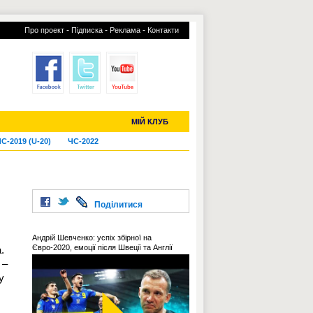
-
-
-
Про проект
Підписка
Реклама
Контакти
отий КЛУБ
УСІ ТРАНСФЕРИ
МІЙ КЛУБ
С-2019 (U-20)
ЧС-2022
Поділитися
Андрій Шевченко: успіх збірної на
Євро-2020, емоції після Швеції та Англії
.
 –
у