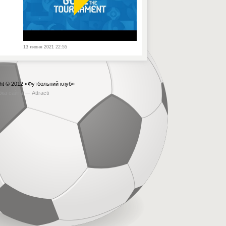
13 липня 2021 22:55
ht © 2012
«Футбольний клуб»
бка сайта —
Attracti