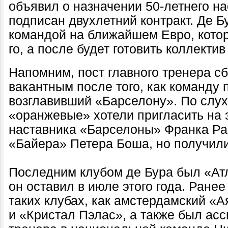
объявил о назначении 50-летнего на
подписан двухлетний контракт. Де Бу
командой на ближайшем Евро, котор
го, а после будет готовить коллекти
Напомним, пост главного тренера с
вакантным после того, как команду
возглавивший «Барселону». По слух
«оранжевые» хотели пригласить на э
наставника «Барселоны» Франка Ра
«Байера» Петера Боша, но получили
Последним клубом де Бура был «Ат
он оставил в июле этого года. Ране
таких клубах, как амстердамский «
и «Кристал Пэлас», а также был асс