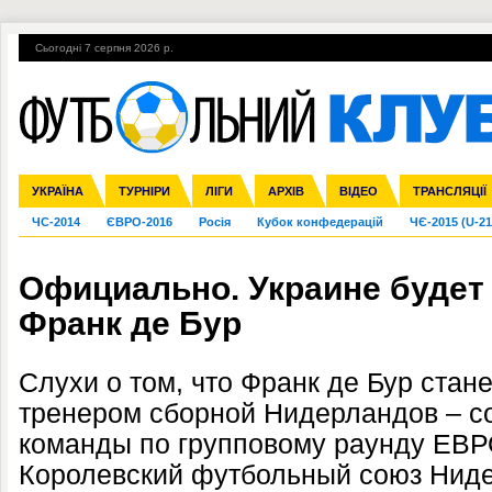
Сьогодні 7 серпня 2026 р.
Гарячі теми
УПЛ, 1-й тур
ВІЙНА
УПЛ-ПЕРЕХОДИ
УКРАЇНА
Збірна
Ліга чемпіонів
Англія
Іспанія
Прем'єр-ліга
ТУРНІРИ
Ліга Європи
Італія
Перша ліга
ЛІГИ
Німеччина
Міжнародні
АРХІВ
Друга ліга
Франція
ВІДЕО
Ліга націй
Кубок України
Інші
ТРАНСЛЯЦІЇ
Ліга конф
ЧС-2014
ЄВРО-2016
Росія
Кубок конфедерацій
ЧЄ-2015 (U-21
Официально. Украине будет
Франк де Бур
Слухи о том, что Франк де Бур стан
тренером сборной Нидерландов – с
команды по групповому раунду ЕВР
Королевский футбольный союз Нид