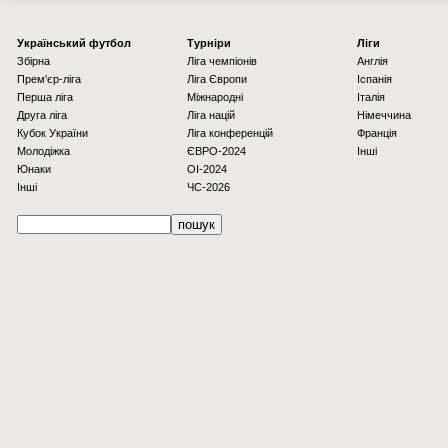
Українcький футбол
Турніри
Ліги
Збірна
Ліга чемпіонів
Англія
Прем'єр-ліга
Ліга Європи
Іспанія
Перша ліга
Міжнародні
Італія
Друга ліга
Ліга націй
Німеччина
Кубок України
Ліга конференцій
Франція
Молодіжка
ЄВРО-2024
Інші
Юнаки
OI-2024
Інші
ЧС-2026