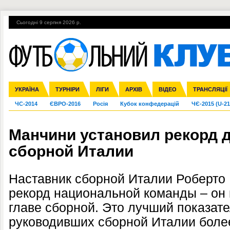
Сьогодні 9 серпня 2026 р.
Гарячі теми
УПЛ, 2-й тур
ВІЙНА
УПЛ-ПЕРЕХОДИ
УКРАЇНА
Збірна
Ліга чемпіонів
Англія
Іспанія
Прем'єр-ліга
ТУРНІРИ
Ліга Європи
Італія
Перша ліга
ЛІГИ
Німеччина
Міжнародні
АРХІВ
Друга ліга
Франція
ВІДЕО
Ліга націй
Кубок України
Інші
ТРАНСЛЯЦІЇ
Ліга конф
ЧС-2014
ЄВРО-2016
Росія
Кубок конфедерацій
ЧЄ-2015 (U-21
Манчини установил рекорд 
сборной Италии
Наставник сборной Италии Роберто
рекорд национальной команды – он
главе сборной. Это лучший показате
руководивших сборной Италии более