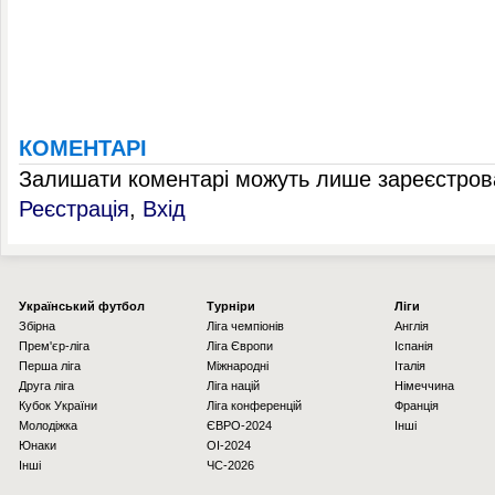
КОМЕНТАРІ
Залишати коментарі можуть лише зареєстрова
Реєстрація
,
Вхід
Українcький футбол
Турніри
Ліги
Збірна
Ліга чемпіонів
Англія
Прем'єр-ліга
Ліга Європи
Іспанія
Перша ліга
Міжнародні
Італія
Друга ліга
Ліга націй
Німеччина
Кубок України
Ліга конференцій
Франція
Молодіжка
ЄВРО-2024
Інші
Юнаки
OI-2024
Інші
ЧС-2026